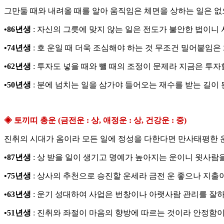
그만둘 때와 내려올 때를 알아 움직임은 체면을 상하는 일은 없
•86년생
: 자신의 그릇에 맞지 않는 일은 전도가 불안한 법이니
•74년생
: 호 운일 때 더욱 조심해야 하는 것 무조건 밀어붙임은
•62년생
: 투자도 넣을 때와 뺄 때의 조정이 문제라 지금은 투자
•50년생
: 분에 넘치는 일을 삼가야 들어오는 재수를 받는 길이 
◈ 토끼띠 총운 (금전운 : 상, 애정운 : 상, 건강운 : 중)
진취의 시대가 옴이라 모든 일에 정성을 다한다면 만사태평한 운
•87년생
: 상 받을 일이 생기고 명예가 높아지는 운이니 윗사람
•75년생
: 상사의 추천으로 승진할 운세라 금전 운 좋으나 지출
•63년생
: 운기 성대하여 사업은 번창이나 아랫사람 관리를 잘하
•51년생
: 진취와 좌절이 마음의 향방에 따르는 것이라 안정함이