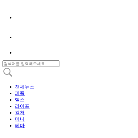
전체뉴스
피플
헬스
라이프
컬처
머니
테마