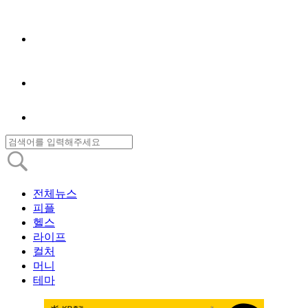
전체뉴스
피플
헬스
라이프
컬처
머니
테마