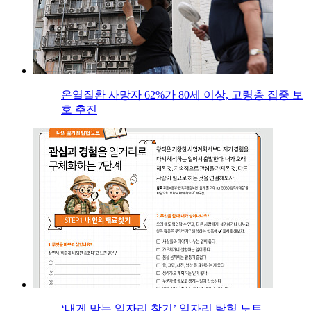
온열질환 사망자 62%가 80세 이상, 고령층 집중 보
호 추진
‘내게 맞는 일자리 찾기’ 일자리 탐험 노트