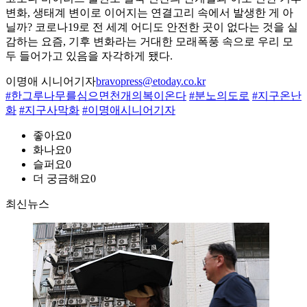
변화, 생태계 변이로 이어지는 연결고리 속에서 발생한 게 아
닐까? 코로나19로 전 세계 어디도 안전한 곳이 없다는 것을 실
감하는 요즘, 기후 변화라는 거대한 모래폭풍 속으로 우리 모
두 들어가고 있음을 자각하게 됐다.
이명애 시니어기자
bravopress@etoday.co.kr
#한그루나무를심으면천개의복이온다
#분노의도로
#지구온난
화
#지구사막화
#이명애시니어기자
좋아요
0
화나요
0
슬퍼요
0
더 궁금해요
0
최신뉴스