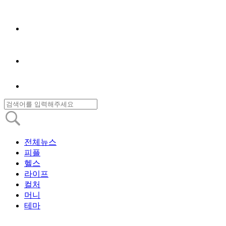
전체뉴스
피플
헬스
라이프
컬처
머니
테마