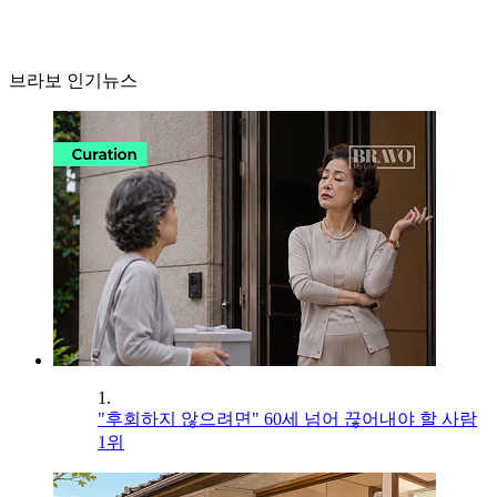
브라보 인기뉴스
1.
"후회하지 않으려면" 60세 넘어 끊어내야 할 사람
1위