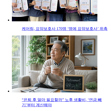
케어링, 요양보호사 170명 ‘명예 요양보호사’ 위촉
“은퇴 후 얼마 필요할까” 노후 생활비, ‘연금 빼
기’부터 계산해야