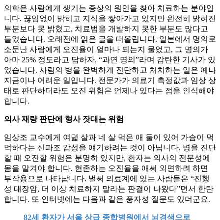
​의학은 사람에게 생기는 증상의 원인을 찾아 치료하는 분야입
니다. 끊임없이 밝히고 지식을 쌓아가고 있지만 완전히 밝혀진
부분보다 못 밝혔고, 치료법을 개발하지 못한 부분도 많다고
들었습니다. 오래전에 읽은 글을 떠올립니다. 일본에서 명의로
소문난 사람에게 오진율이 얼마나 되는지 물었고, 그 명의가
아마 25% 정도라고 답하자, “과연 명의”라며 감탄한 기사가 있
었습니다. 사람의 병을 완벽하게 진단하고 처치하는 일은 예나
지금이나 어려운 일입니다. 전문가가 의료기 측정값과 임상 상
태로 판단하더라도 오진 위험은 언제나 있다는 점을 인식해야
합니다.
​의사 재량 판단에 형사 잣대는 위험
임상조 교수에게 여덟 살과 네 살 먹은 애 둘이 있어 가슴이 먹
먹하다는 신파조 감성을 얘기하려는 것이 아닙니다. 병을 진단
할 때 오진할 위험은 분명히 있지만, 환자는 의사의 전문성에
몸을 맡겨야 합니다. 현존하는 오진율을 애써 외면하려 하면
부작용으로 나타납니다. 벌써 의료계에 있는 사람들은 “진행
성 대장암, 더 이상 치료하지 말라는 판결이 나왔다”면서 한탄
합니다. 또 인터넷에는 다음과 같은 풍자성 질문도 있더군요.
82세 환자가 서울 상급 종합병원에서 뇌경색으로