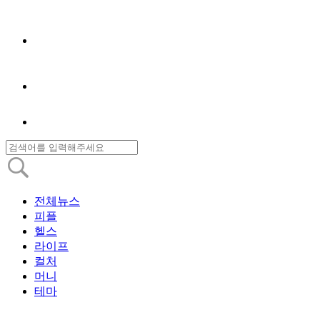
전체뉴스
피플
헬스
라이프
컬처
머니
테마