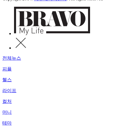
전체뉴스
피플
헬스
라이프
컬처
머니
테마