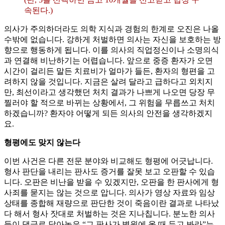
속된다.)
의사가 주의하더라도 의학 지식과 경험의 한계로 오진은 나올
수밖에 없습니다. 강하게 처벌하면 의사는 자신을 보호하는 방
향으로 행동하게 됩니다. 이를 의사의 직업정신이나 소명의식
과 연결해 비난하기는 어렵습니다. 앞으로 중증 환자가 오면
시간이 걸리든 말든 치료비가 얼마가 들든, 환자의 형편을 고
려하지 않을 것입니다. 지금은 살려 달라고 급하다고 외치지
만, 최선이라고 생각했던 처치 결과가 나쁘게 나오면 당장 무
찔러야 할 적으로 바뀌는 상황에서, 그 위험을 무릅쓰고 처치
하겠습니까? 환자야 어떻게 되든 의사의 안전을 생각하겠지
요.
형평에도 맞지 않는다
이번 사건은 다른 전문 분야와 비교해도 형평에 어긋납니다.
형사 판단을 내리는 판사도 증거를 잘못 보고 오판할 수 있습
니다. 오판은 비난을 받을 수 있겠지만, 오판을 한 판사에게 형
사죄를 묻지는 않는 것으로 압니다. 의사가 영상 자료와 임상
상태를 종합해 재량으로 판단한 것이 죽음이란 결과로 나타났
다 해서 형사 잣대로 처벌하는 것은 지나칩니다. 분노한 의사
들이 댓글로 달아놓은 “그 판사가 병원에 올 때 두고 봐라”는