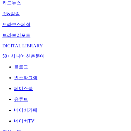
카드뉴스
컷&칼럼
브라보스페셜
브라보리포트
DIGITAL LIBRARY
50+ 시니어 신춘문예
블로그
인스타그램
페이스북
유튜브
네이버카페
네이버TV