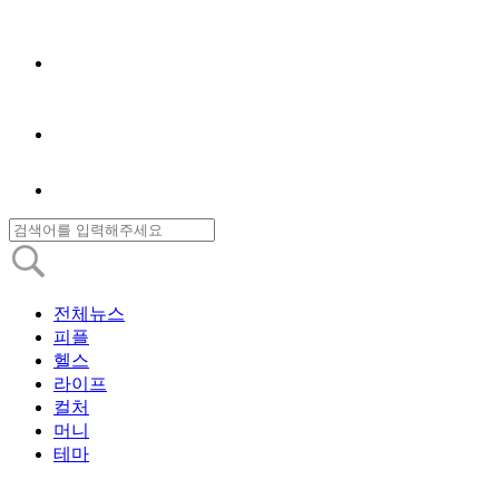
전체뉴스
피플
헬스
라이프
컬처
머니
테마