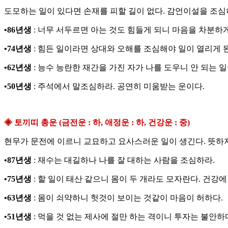
도모하는 일이 있다면 손재를 피할 길이 없다. 감언이설을 조심
•86년생
: 너무 서두르면 아는 것도 힘들게 되니 마음을 차분하게
•74년생
: 힘든 일이라면 상대와 오해를 조심해야 일이 열리게 
•62년생
: 능수 능란한 재간을 가진 자가 나를 도우니 안 되는 일
•50년생
: 주석에서 말조심하라. 공연히 미움받는 운이다.
◈ 토끼띠 총운 (금전운 : 하, 애정운 : 하, 건강운 : 중)
현무가 문전에 이르니 교묘하고 요사스러운 일이 생긴다. 뜻하지
•87년생
: 재수는 대길하나 나를 잘 대하는 사람을 조심하라.
•75년생
: 할 일이 태산 같으니 몸이 두 개라도 모자란다. 건강에
•63년생
: 몸이 쇠약하니 헛것이 보이는 것같이 마음이 허하다.
•51년생
: 먹을 것 없는 제사에 절만 하는 격이니 투자는 불안하