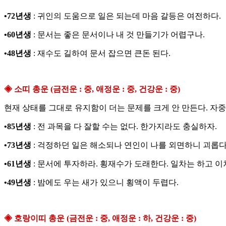
•72년생
: 귀인의 도움으로 일은 되는데 마음 갈등은 여전하다.
•60년생
: 문서는 좋은 문서이나 내 것 만들기가 어렵구나.
•48년생
: 재수도 길하여 문서 잡으면 큰돈 된다.
◈ 소띠 총운 (금전운 : 중, 애정운 : 중, 건강운 : 중)
현재 상태를 그대로 유지함이 더는 문제를 크게 안 만든다. 자중
•85년생
: 전 과목을 다 잘할 수는 없다. 한가지라도 충실하자.
•73년생
: 걱정하던 일은 해소되나 연인이 나를 외면하니 괴롭다
•61년생
: 문서에 투자하라. 횡재수가 도래한다. 일차는 하고 
•49년생
: 밤에도 우는 새가 있으니 횡액이 두렵다.
◈ 호랑이띠 총운 (금전운 : 중, 애정운 : 하, 건강운 : 중)