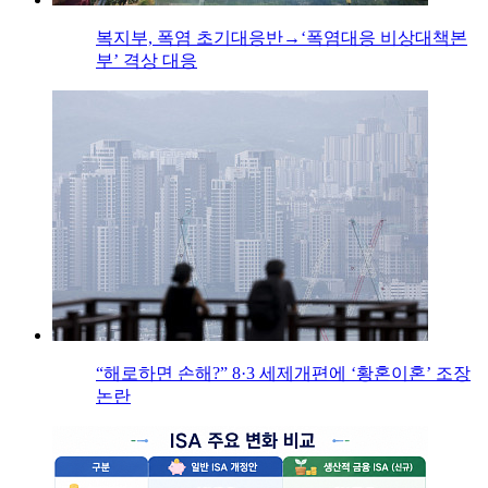
복지부, 폭염 초기대응반→‘폭염대응 비상대책본
부’ 격상 대응
“해로하면 손해?” 8·3 세제개편에 ‘황혼이혼’ 조장
논란