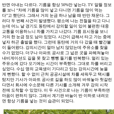
반면 아내는 다르다. 기름을 항상 50%만 넣는다. TV 알뜰 정보
를 보니 “차에 기름을 많이 넣고 다니면 기름을 많이 먹는
다”고 했단다. 그래서 거의 눈금 하나 남을 때 반만 채운다. 그
러다 두 번째 사건이 발생했다. 평소에 나는 전철을 타고 다니
는데 어느 날 경기도 동탄에서 강의할 일이 있어 불편한 대중
교통을 이용하느니 차를 가지고 나갔다. 기름 표시등을 보니
거의 한 눈금 정도 남아 있었다. 시간이 급해서 타고 가는 중에
넣자 하곤 출발을 했다. 그런데 동탄에 거의 다 갔을 때 빨간불
이 들어왔다. 강의시간이 얼마 남지 않았는데 주유소를 찾을
수가 없었다. 더구나 아파트 공사로 그 넓은 곳을 파헤쳐놓아
내비게이션도 길을 못 찾고 뺑뺑 돌기를 반복했다. 멀리 있는
주유소에 갔다 오기에는 시간이 부족했다. 그대로 차를 버리고
싶었다. 수십 명의 교육생이 기다리고 있는 강의시간에 늦을
게 뻔했다. 할 수 없이 근처 공공시설에 차를 세워두고 택시를
탔지만 기사가 아파트 공사로 길을 하도 많이 바꿔놓아 헛갈린
다면서 회사에 수소문해 다른 기사를 소개해 겨우 강의 시작
전에 도착할 수 있었다. 이 두 사건으로 나는 기름이 부족하면
마음이 편하지 않다. 그래서 계기판 바늘이 반 이하로 내려오
면 항상 기름을 넣는 것이 습관이 되었다.