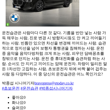
운전습관은 사람마다 다른 것 같다. 기름을 반만 넣는 사람 가
득 채우는 사람, 진로 변경 시 방향지시등도 안 켜고 끼어들기
하는 사람. 빈틈만 있으면 차선을 변경해 끼어드는 사람. 습관
적으로 정지선을 넘어 보행자 통행권을 침해하는 사람. 운전
중 음악을 음악다방처럼 크게 트는 사람, 피우던 담배꽁초를
창밖으로 던지는 사람. 운전 중 휴대전화를 습관처럼 하는 사
람. 순서도 안 지키고 끼어드는 얌체 운전자. 차량이 밀리든 말
든 1차선만 고집하는 사람, 초보운전자 뒤에 바짝 붙어 겁주는
사람 등 다양하다. 이 중 당신의 운전습관은 어느 쪽인가요?
박종섭 시니어기자
bravopress@etoday.co.kr
#초보운전
#운전습관
#박종섭시니어기자
좋아요
0
화나요
0
슬퍼요
0