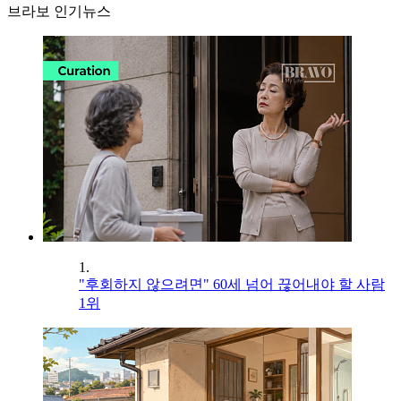
브라보 인기뉴스
1.
"후회하지 않으려면" 60세 넘어 끊어내야 할 사람
1위