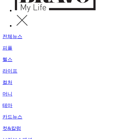
전체뉴스
피플
헬스
라이프
컬처
머니
테마
카드뉴스
컷&칼럼