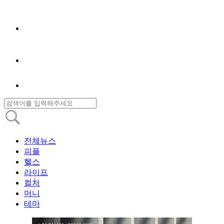
전체뉴스
피플
헬스
라이프
컬처
머니
테마