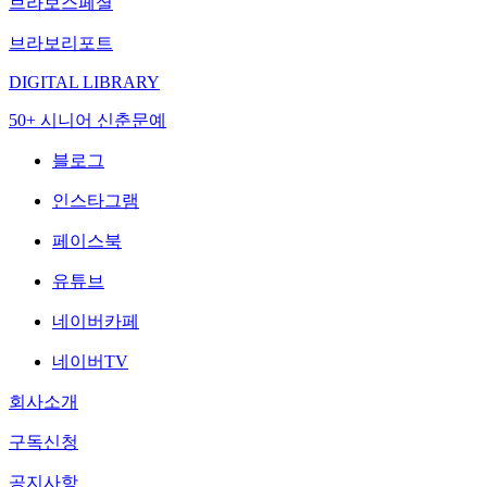
브라보스페셜
브라보리포트
DIGITAL LIBRARY
50+ 시니어 신춘문예
블로그
인스타그램
페이스북
유튜브
네이버카페
네이버TV
회사소개
구독신청
공지사항