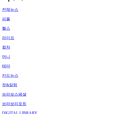
전체뉴스
피플
헬스
라이프
컬처
머니
테마
카드뉴스
컷&칼럼
브라보스페셜
브라보리포트
DIGITAL LIBRARY