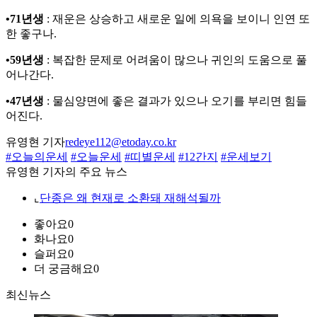
•71년생
: 재운은 상승하고 새로운 일에 의욕을 보이니 인연 또
한 좋구나.
•59년생
: 복잡한 문제로 어려움이 많으나 귀인의 도움으로 풀
어나간다.
•47년생
: 물심양면에 좋은 결과가 있으나 오기를 부리면 힘들
어진다.
유영현 기자
redeye112@etoday.co.kr
#오늘의운세
#오늘운세
#띠별운세
#12간지
#운세보기
유영현 기자의 주요 뉴스
⌞
단종은 왜 현재로 소환돼 재해석될까
좋아요
0
화나요
0
슬퍼요
0
더 궁금해요
0
최신뉴스