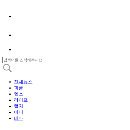
전체뉴스
피플
헬스
라이프
컬처
머니
테마