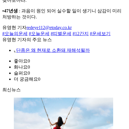
찾아보아라.
•47년생
: 과음이 원인 되어 실수할 일이 생기니 삼감이 미리
처방하는 것이다.
유영현 기자
redeye112@etoday.co.kr
#오늘의운세
#오늘운세
#띠별운세
#12간지
#운세보기
유영현 기자의 주요 뉴스
⌞
단종은 왜 현재로 소환돼 재해석될까
좋아요
0
화나요
0
슬퍼요
0
더 궁금해요
0
최신뉴스