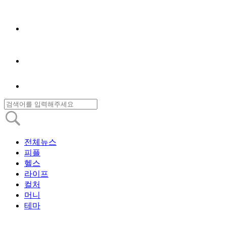
전체뉴스
피플
헬스
라이프
컬처
머니
테마