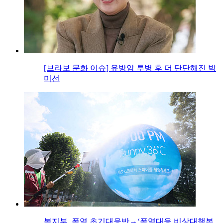
[브라보 문화 이슈] 유방암 투병 후 더 단단해진 박
미선
복지부, 폭염 초기대응반→‘폭염대응 비상대책본