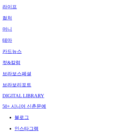
라이프
컬처
머니
테마
카드뉴스
컷&칼럼
브라보스페셜
브라보리포트
DIGITAL LIBRARY
50+ 시니어 신춘문예
블로그
인스타그램