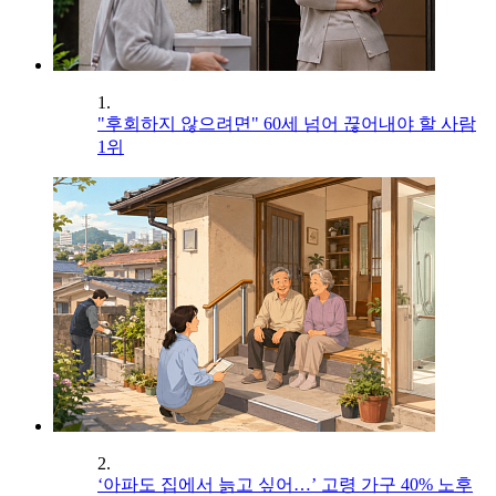
1.
"후회하지 않으려면" 60세 넘어 끊어내야 할 사람
1위
2.
‘아파도 집에서 늙고 싶어…’ 고령 가구 40% 노후