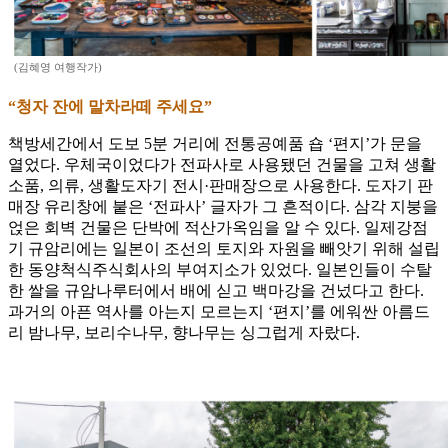
(김혜영 여행작가)
“청자 잔에 말차라떼 주세요”
책방세간에서 도보 5분 거리에 전통공예품 숍 ‘편지’가 문을
열었다. 우체국이었다가 전파사로 사용됐던 건물을 고쳐 생활
소품, 의류, 생활도자기 전시·판매장으로 사용한다. 도자기 판
매장 유리창에 붙은 ‘전파사’ 글자가 그 흔적이다. 삼각 지붕을
얹은 회벽 건물은 단박에 적산가옥임을 알 수 있다. 일제강점
기 규암리에는 일본이 조선의 토지와 자원을 빼앗기 위해 설립
한 동양척식주식회사의 부여지소가 있었다. 일본인들이 수탈
한 쌀을 규암나루터에서 배에 싣고 백마강을 건넜다고 한다.
과거의 아픈 역사를 아는지 모르는지 ‘편지’를 에워싼 아름드
리 밤나무, 보리수나무, 향나무는 싱그럽게 자랐다.