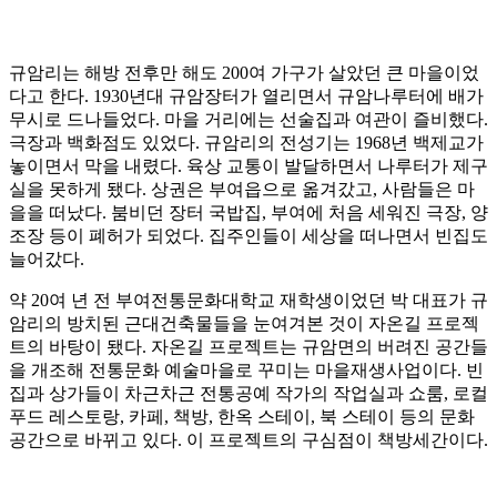
규암리는 해방 전후만 해도 200여 가구가 살았던 큰 마을이었
다고 한다. 1930년대 규암장터가 열리면서 규암나루터에 배가
무시로 드나들었다. 마을 거리에는 선술집과 여관이 즐비했다.
극장과 백화점도 있었다. 규암리의 전성기는 1968년 백제교가
놓이면서 막을 내렸다. 육상 교통이 발달하면서 나루터가 제구
실을 못하게 됐다. 상권은 부여읍으로 옮겨갔고, 사람들은 마
을을 떠났다. 붐비던 장터 국밥집, 부여에 처음 세워진 극장, 양
조장 등이 폐허가 되었다. 집주인들이 세상을 떠나면서 빈집도
늘어갔다.
약 20여 년 전 부여전통문화대학교 재학생이었던 박 대표가 규
암리의 방치된 근대건축물들을 눈여겨본 것이 자온길 프로젝
트의 바탕이 됐다. 자온길 프로젝트는 규암면의 버려진 공간들
을 개조해 전통문화 예술마을로 꾸미는 마을재생사업이다. 빈
집과 상가들이 차근차근 전통공예 작가의 작업실과 쇼룸, 로컬
푸드 레스토랑, 카페, 책방, 한옥 스테이, 북 스테이 등의 문화
공간으로 바뀌고 있다. 이 프로젝트의 구심점이 책방세간이다.