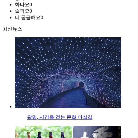
화나요
0
슬퍼요
0
더 궁금해요
0
최신뉴스
광명, 시간을 걷는 문화 마실길