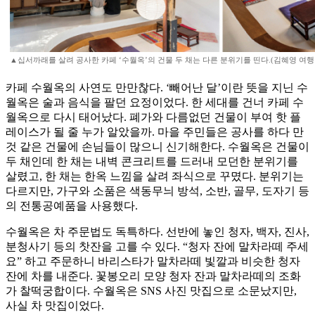
▲십서까래를 살려 공사한 카페 ‘수월옥’의 건물 두 채는 다른 분위기를 띤다.(김혜영 여행
카페 수월옥의 사연도 만만찮다. ‘빼어난 달’이란 뜻을 지닌 수
월옥은 술과 음식을 팔던 요정이었다. 한 세대를 건너 카페 수
월옥으로 다시 태어났다. 폐가와 다름없던 건물이 부여 핫 플
레이스가 될 줄 누가 알았을까. 마을 주민들은 공사를 하다 만
것 같은 건물에 손님들이 많으니 신기해한다. 수월옥은 건물이
두 채인데 한 채는 내벽 콘크리트를 드러내 모던한 분위기를
살렸고, 한 채는 한옥 느낌을 살려 좌식으로 꾸몄다. 분위기는
다르지만, 가구와 소품은 색동무늬 방석, 소반, 골무, 도자기 등
의 전통공예품을 사용했다.
수월옥은 차 주문법도 독특하다. 선반에 놓인 청자, 백자, 진사,
분청사기 등의 찻잔을 고를 수 있다. “청자 잔에 말차라떼 주세
요” 하고 주문하니 바리스타가 말차라떼 빛깔과 비슷한 청자
잔에 차를 내준다. 꽃봉오리 모양 청자 잔과 말차라떼의 조화
가 찰떡궁합이다. 수월옥은 SNS 사진 맛집으로 소문났지만,
사실 차 맛집이었다.