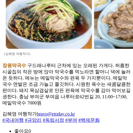
(김혜영 여행작가)
장원막국수
구드래나루터 근처에 있는 오래된 가게다. 허름한
시골집의 작은 방에 앉아 막국수를 먹노라면 할머니 댁에 놀러
온 듯하다. 메뉴는 메밀막국수와 편육 두 가지뿐이다. 메밀막
국수 면발은 조금 가늘고 쫄깃하다. 시원한 육수는 새콤달콤한
편이다. 돼지 목삼겹살로 만든 편육에 막국수를 감아 먹어보길
권한다. 충남 부여군 부여읍 나루터로62번길 20, 11:00~17:00,
메밀막국수 7000원
김혜영 여행작가
bravo@etoday.co.kr
#국내여행
#규암리
#독립서점
#부여
#백제문화
좋아요
0