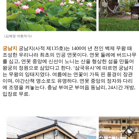
(김혜영 여행작가)
궁남지
궁남지(사적 제135호)는 1400여 년 전인 백제 무왕 때
조성한 우리나라 최초의 인공 연못이다. 연못 둘레에 버드나무
를 심고, 연못 중앙에 신선이 노니는 산을 형상한 섬을 만들어
왕궁의 정원으로 삼았다고 한다. ‘삼국유사’에 따르면 궁남지
는 무왕의 잉태지였다. 여름에는 연꽃이 가득 핀 풍경이 장관
이며, 야간산책 명소로도 유명하다. 연못 중앙의 정자와 다리
에 조명을 켜놓는다. 충남 부여군 부여읍 동남리, 24시간 개방,
입장료 무료.