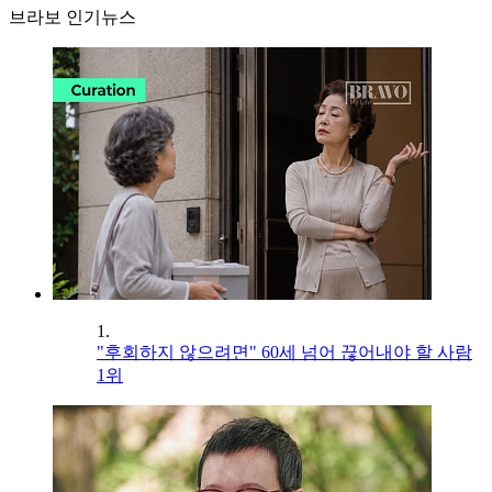
브라보 인기뉴스
1.
"후회하지 않으려면" 60세 넘어 끊어내야 할 사람
1위