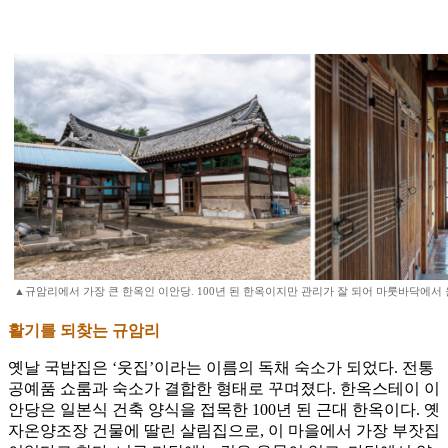
▲규암리에서 가장 큰 한옥인 이안당. 100년 된 한옥이지만 관리가 잘 되어 마룻바닥에서 
활기를 되찾는 규암리
옛날 국밥집은 ‘웃집’이라는 이름의 독채 숙소가 되었다. 전통
공예품 쇼룸과 숙소가 결합한 형태로 꾸며졌다. 한옥스테이 이
안당은 일본식 건축 양식을 접목한 100년 된 근대 한옥이다. 옛
자온양조장 건물에 딸린 살림집으로, 이 마을에서 가장 부잣집