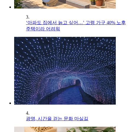
3.
‘아파도 집에서 늙고 싶어…’ 고령 가구 40% 노후
주택이라 어려워
4.
광명, 시간을 걷는 문화 마실길