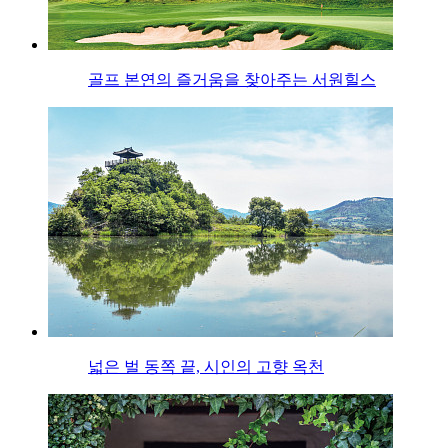
골프 본연의 즐거움을 찾아주는 서원힐스
넓은 벌 동쪽 끝, 시인의 고향 옥천