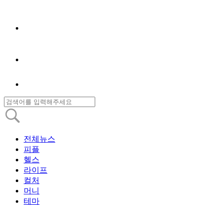
전체뉴스
피플
헬스
라이프
컬처
머니
테마