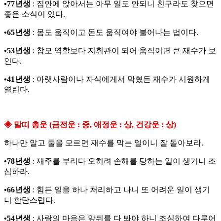
•77년생
: 집안에 앉아서는 아무 일도 안되니 친구라도 찾으면
좋은 소식이 있다.
•65년생
: 몸도 움직이고 돈도 움직여야 불어나는 법이다.
•53년생
: 참모 역할보다 지휘관이 되어 움직이면 큰 재수가 보
인다.
•41년생
: 아랫사람이나 자식에게서 막혔든 재수가 시원하게
열린다.
◈ 말띠 총운 (금전운 : 중, 애정운 : 상, 건강운 : 상)
하나만 알고 둘을 모르면 재수를 막는 일이니 잘 돌아보라.
•78년생
: 재주를 부리다 오히려 손해를 당하는 일이 생기니 조
심하라.
•66년생
: 힘든 일을 하나 처리하고 나니 또 어려운 일이 생기
니 한탄스럽다.
•54년생
: 사람의 마음은 앞뒤를 다 봐야 하니 조심하여 다루어