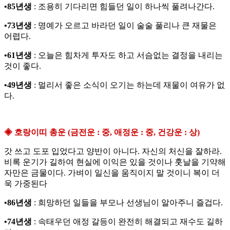
•85년생
: 조용히 기다리면 힘들던 일이 하나씩 풀려나간다.
•73년생
: 명예가 오르고 바라던 일이 술술 풀리나 큰 재물은
어렵다.
•61년생
: 오늘은 힘차게 투자도 하고 서슴없는 결정을 내리는
것이 좋다.
•49년생
: 멀리서 좋은 소식이 오기는 하는데 재물이 여유가 없
다.
◈ 호랑이띠 총운 (금전운 : 중, 애정운 : 중, 건강운 : 상)
갓 쓰고 도포 입었다고 양반이 아니다. 자신의 처신을 잘하라.
비록 운기가 길하여 현실에 이익은 있을 것이나 훗날을 기약해
자만은 금물이다. 가벼이 일신을 움직이지 말 것이니 복이 더
욱 가중된다
•86년생
: 희망하던 일들을 부모나 선생님이 알아주니 즐겁다.
•74년생
: 속태우던 애정 갈등이 완전히 해결되고 재수도 길하