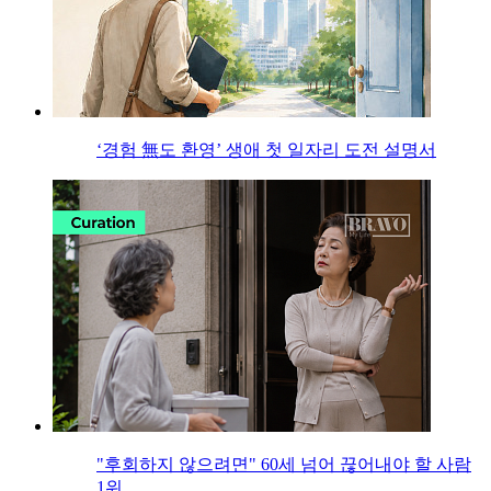
‘경험 無도 환영’ 생애 첫 일자리 도전 설명서
"후회하지 않으려면" 60세 넘어 끊어내야 할 사람
1위