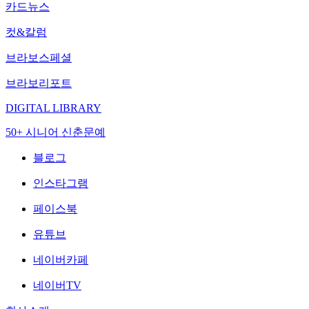
카드뉴스
컷&칼럼
브라보스페셜
브라보리포트
DIGITAL LIBRARY
50+ 시니어 신춘문예
블로그
인스타그램
페이스북
유튜브
네이버카페
네이버TV