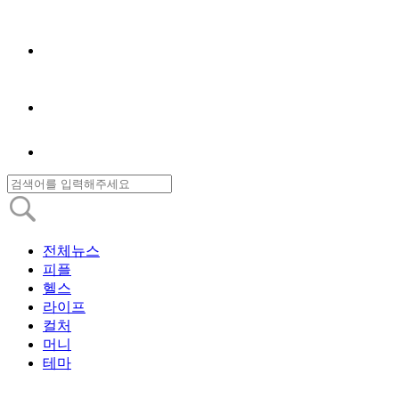
전체뉴스
피플
헬스
라이프
컬처
머니
테마