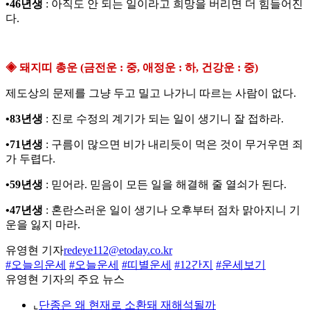
•46년생
: 아직도 안 되는 일이라고 희망을 버리면 더 힘들어진
다.
◈ 돼지띠 총운 (금전운 : 중, 애정운 : 하, 건강운 : 중)
제도상의 문제를 그냥 두고 밀고 나가니 따르는 사람이 없다.
•83년생
: 진로 수정의 계기가 되는 일이 생기니 잘 접하라.
•71년생
: 구름이 많으면 비가 내리듯이 먹은 것이 무거우면 죄
가 두렵다.
•59년생
: 믿어라. 믿음이 모든 일을 해결해 줄 열쇠가 된다.
•47년생
: 혼란스러운 일이 생기나 오후부터 점차 맑아지니 기
운을 잃지 마라.
유영현 기자
redeye112@etoday.co.kr
#오늘의운세
#오늘운세
#띠별운세
#12간지
#운세보기
유영현 기자의 주요 뉴스
⌞
단종은 왜 현재로 소환돼 재해석될까