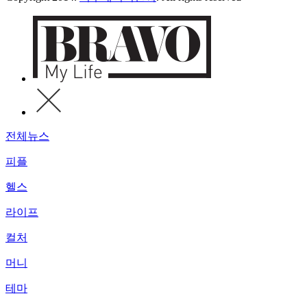
전체뉴스
피플
헬스
라이프
컬처
머니
테마