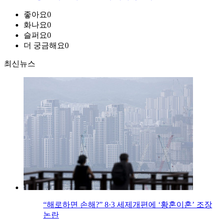
좋아요
0
화나요
0
슬퍼요
0
더 궁금해요
0
최신뉴스
“해로하면 손해?” 8·3 세제개편에 ‘황혼이혼’ 조장
논란