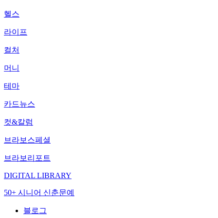
헬스
라이프
컬처
머니
테마
카드뉴스
컷&칼럼
브라보스페셜
브라보리포트
DIGITAL LIBRARY
50+ 시니어 신춘문예
블로그