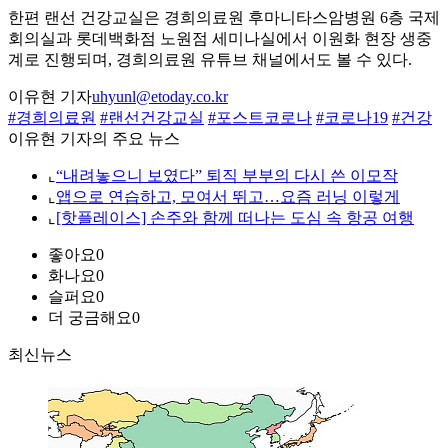
한편 랜선 건강교실은 경희의료원 후마니타스암병원 6층 국제
회의실과 롯데백화점 노원점 세미나실에서 이원화 현장 생중
계로 진행되며, 경희의료원 유튜브 채널에서도 볼 수 있다.
이유현 기자
uhyunl@etoday.co.kr
#경희의료원
#랜선건강교실
#포스트코로나
#코로나19
#건강
이유현 기자의 주요 뉴스
⌞
“내려놓으니 보였다” 퇴직 부부의 다시 쓴 이모작
⌞
앱으로 연습하고, 모여서 뛰고…요즘 러닝 이렇게
⌞
[핫플레이스] 손주와 함께 떠나는 도심 속 항공 여행
좋아요
0
화나요
0
슬퍼요
0
더 궁금해요
0
최신뉴스