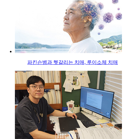
파킨슨병과 헷갈리는 치매, 루이소체 치매