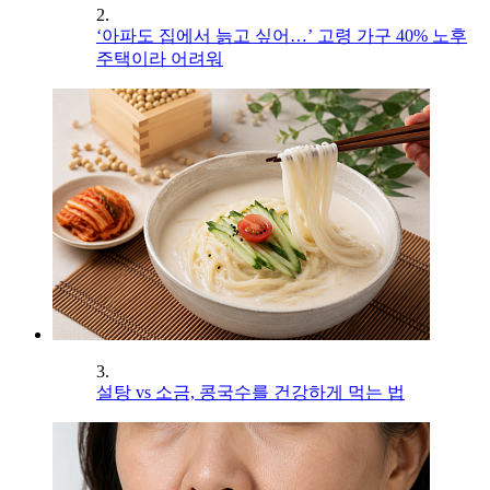
2.
‘아파도 집에서 늙고 싶어…’ 고령 가구 40% 노후
주택이라 어려워
3.
설탕 vs 소금, 콩국수를 건강하게 먹는 법