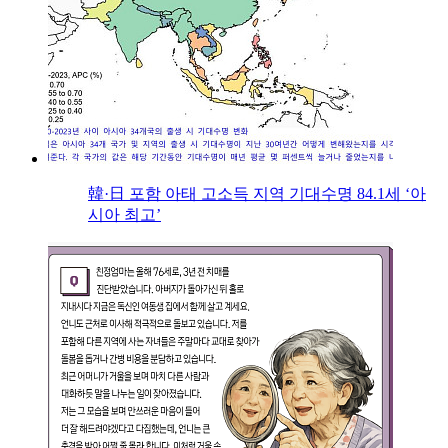
韓·日 포함 아태 고소득 지역 기대수명 84.1세 ‘아
시아 최고’