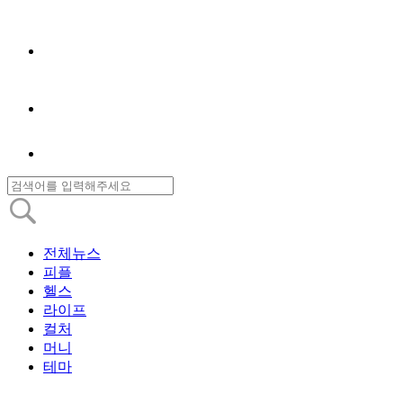
전체뉴스
피플
헬스
라이프
컬처
머니
테마