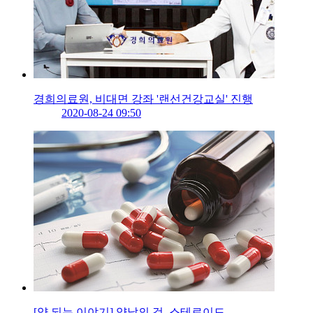
경희의료원, 비대면 강좌 '랜선건강교실' 진행
2020-08-24 09:50
[약 되는 이야기] 양날의 검, 스테로이드