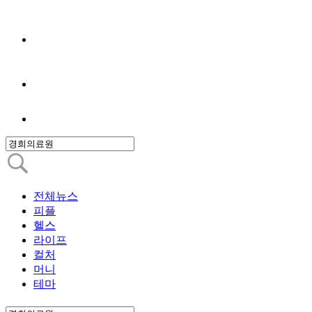
전체뉴스
피플
헬스
라이프
컬처
머니
테마