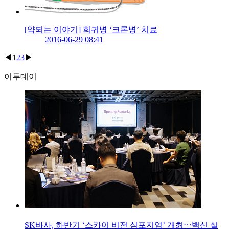
[약되는 이야기] 희귀병 ‘크론병’ 치료
2016-06-29 08:41
◀
1
2
3
▶
이투데이
SK바사, 하반기 ‘스카이 비전 심포지엄’ 개최⋯백신 실