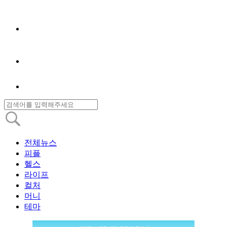
전체뉴스
피플
헬스
라이프
컬처
머니
테마