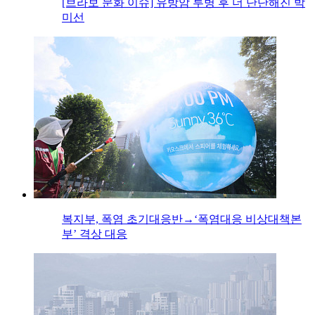
[브라보 문화 이슈] 유방암 투병 후 더 단단해진 박
미선
복지부, 폭염 초기대응반→‘폭염대응 비상대책본
부’ 격상 대응