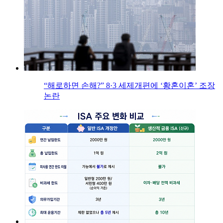
“해로하면 손해?” 8·3 세제개편에 ‘황혼이혼’ 조장
논란