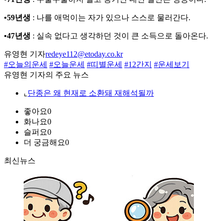
•59년생
: 나를 애먹이는 자가 있으나 스스로 물러간다.
•47년생
: 실속 없다고 생각하던 것이 큰 소득으로 돌아온다.
유영현 기자
redeye112@etoday.co.kr
#오늘의운세
#오늘운세
#띠별운세
#12간지
#운세보기
유영현 기자의 주요 뉴스
⌞
단종은 왜 현재로 소환돼 재해석될까
좋아요
0
화나요
0
슬퍼요
0
더 궁금해요
0
최신뉴스