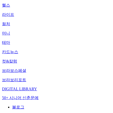
헬스
라이프
컬처
머니
테마
카드뉴스
컷&칼럼
브라보스페셜
브라보리포트
DIGITAL LIBRARY
50+ 시니어 신춘문예
블로그