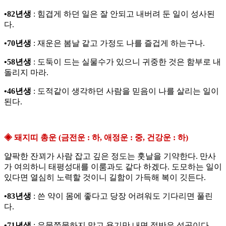
•82년생
: 힘겹게 하던 일은 잘 안되고 내버려 둔 일이 성사된
다.
•70년생
: 재운은 봄날 같고 가정도 나를 즐겁게 하는구나.
•58년생
: 도둑이 드는 실물수가 있으니 귀중한 것은 함부로 내
돌리지 마라.
•46년생
: 도적같이 생각하던 사람을 믿음이 나를 살리는 일이
된다.
◈ 돼지띠 총운 (금전운 : 하, 애정운 : 중, 건강운 : 하)
얄팍한 잔꾀가 사람 잡고 깊은 정도는 훗날을 기약한다. 만사
가 여의하니 태평성대를 이룸과도 같다 하겠다. 도모하는 일이
있다면 열심히 노력할 것이니 길함이 가득해 복이 깃든다.
•83년생
: 쓴 약이 몸에 좋다고 당장 어려워도 기다리면 풀린
다.
•71년생
: 우물쭈물하지 말고 용기만 내면 절반은 성공이다.