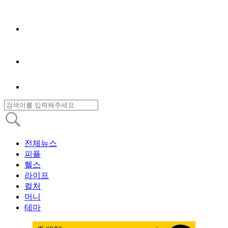
전체뉴스
피플
헬스
라이프
컬처
머니
테마