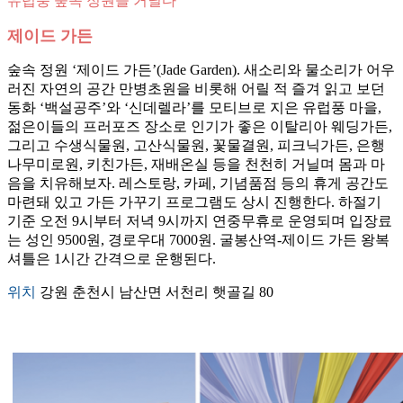
유럽풍 숲속 정원을 거닐다
제이드 가든
숲속 정원 ‘제이드 가든’(Jade Garden). 새소리와 물소리가 어우
러진 자연의 공간 만병초원을 비롯해 어릴 적 즐겨 읽고 보던
동화 ‘백설공주’와 ‘신데렐라’를 모티브로 지은 유럽풍 마을,
젊은이들의 프러포즈 장소로 인기가 좋은 이탈리아 웨딩가든,
그리고 수생식물원, 고산식물원, 꽃물결원, 피크닉가든, 은행
나무미로원, 키친가든, 재배온실 등을 천천히 거닐며 몸과 마
음을 치유해보자. 레스토랑, 카페, 기념품점 등의 휴게 공간도
마련돼 있고 가든 가꾸기 프로그램도 상시 진행한다. 하절기
기준 오전 9시부터 저녁 9시까지 연중무휴로 운영되며 입장료
는 성인 9500원, 경로우대 7000원. 굴봉산역-제이드 가든 왕복
셔틀은 1시간 간격으로 운행된다.
위치
강원 춘천시 남산면 서천리 햇골길 80