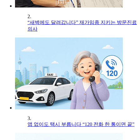
2.
“새벽에도 달려갑니다” 재가임종 지키는 방문진료
의사
3.
앱 없이도 택시 부릅니다 “120 전화 한 통이면 끝”