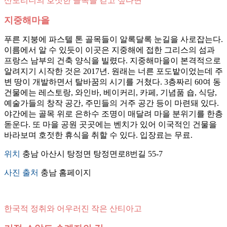
산토리니의 호젓한 골목을 걷고 싶다면
지중해마을
푸른 지붕에 파스텔 톤 골목들이 알록달록 눈길을 사로잡는다.
이름에서 알 수 있듯이 이곳은 지중해에 접한 그리스의 섬과
프랑스 남부의 건축 양식을 빌렸다. 지중해마을이 본격적으로
알려지기 시작한 것은 2017년. 원래는 너른 포도밭이었는데 주
변 땅이 개발하면서 탈바꿈의 시기를 거쳤다. 3층짜리 60여 동
건물에는 레스토랑, 와인바, 베이커리, 카페, 기념품 숍, 식당,
예술가들의 창작 공간, 주민들의 거주 공간 등이 마련돼 있다.
야간에는 골목 위로 은하수 조명이 매달려 마을 분위기를 한층
돋운다. 또 마을 공원 곳곳에는 벤치가 있어 이국적인 건물을
바라보며 호젓한 휴식을 취할 수 있다. 입장료는 무료.
위치
충남 아산시 탕정면 탕정면로8번길 55-7
사진 출처
충남 홈페이지
한국적 정취와 어우러진 작은 산티아고