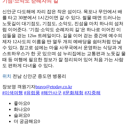
기점·소악도 순례자의 길
신안군 다도해에 자리 잡은 작은 섬이다. 목포나 무안에서 배
를 타고 30분에서 1시간이면 갈 수 있다. 썰물 때면 드러나는
노둣길이 대기점도, 기점도, 소악도, 진섬을 마치 하나의 섬처
럼 이어준다. ‘기점·소악도 순례자의 길’은 하나로 이어진 이
섬들을 걷는 12㎞ 트레일이다. 길을 이어 걷는 중간에 예수의
제자 12사도의 이름을 딴 열두 개의 예배당을 쉼터처럼 만날
수 있다. 참고로 섬에는 마을 사무국에서 운영하는 식당과 게
스트하우스가 한 곳 있으며 섬 누리집에는 교통편과 노둣길 물
때 등 여행에 필요한 정보가 잘 정리되어 있어 처음 가는 사람
도 편하게 다녀올 수 있다.
위치
전남 신안군 증도면 병풍리
장보영 객원기자
bravo@etoday.co.kr
#이색여행
#유럽풍
#해안사구
#문화체험
#지중해
좋아요
0
화나요
0
슬퍼요
0
더 궁금해요
0