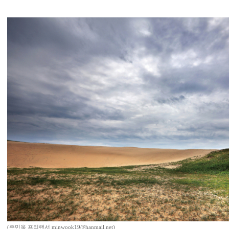
(주민욱 프리랜서 minwook19@hanmail.net)