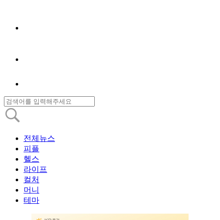
전체뉴스
피플
헬스
라이프
컬처
머니
테마