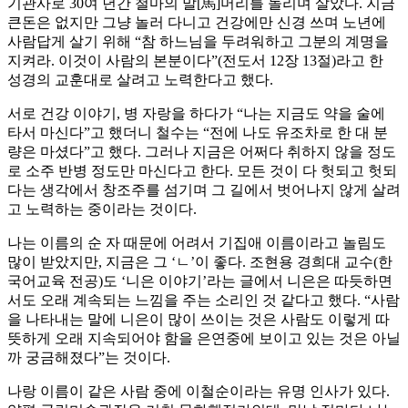
기관사로 30여 년간 철마의 말[馬]머리를 돌리며 살았다. 지금
큰돈은 없지만 그냥 놀러 다니고 건강에만 신경 쓰며 노년에
사람답게 살기 위해 “참 하느님을 두려워하고 그분의 계명을
지켜라. 이것이 사람의 본분이다”(전도서 12장 13절)라고 한
성경의 교훈대로 살려고 노력한다고 했다.
서로 건강 이야기, 병 자랑을 하다가 “나는 지금도 약을 술에
타서 마신다”고 했더니 철수는 “전에 나도 유조차로 한 대 분
량은 마셨다”고 했다. 그러나 지금은 어쩌다 취하지 않을 정도
로 소주 반병 정도만 마신다고 한다. 모든 것이 다 헛되고 헛되
다는 생각에서 창조주를 섬기며 그 길에서 벗어나지 않게 살려
고 노력하는 중이라는 것이다.
나는 이름의 순 자 때문에 어려서 기집애 이름이라고 놀림도
많이 받았지만, 지금은 그 ‘ㄴ’이 좋다. 조현용 경희대 교수(한
국어교육 전공)도 ‘니은 이야기’라는 글에서 니은은 따듯하면
서도 오래 계속되는 느낌을 주는 소리인 것 같다고 했다. “사람
을 나타내는 말에 니은이 많이 쓰이는 것은 사람도 이렇게 따
뜻하게 오래 지속되어야 함을 은연중에 보이고 있는 것은 아닐
까 궁금해졌다”는 것이다.
나랑 이름이 같은 사람 중에 이철순이라는 유명 인사가 있다.