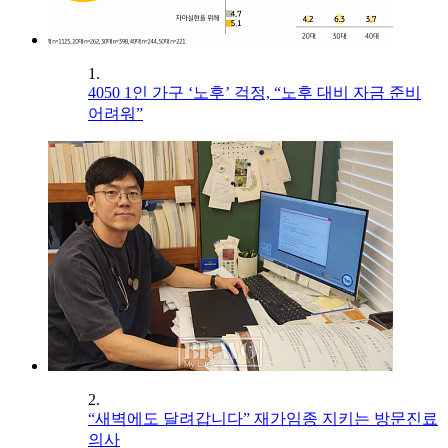
1.
4050 1인 가구 ‘노후’ 걱정, “노후 대비 자금 준비
어려워”
2.
“새벽에도 달려갑니다” 재가임종 지키는 방문진료
의사