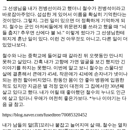
그 선생님을 내가 전병선이라고 했더니 철수가 전병석이라고
바로잡아주었다. 섭섭한 게 있어서 이름을 확실히 기억한다는
것이었다. 그렇지. 그런 일이 있으면 더 정확하게 기억하게 되
지. 철수는 군인 아저씨들에게 위문편지를 쓰라고 했을 때 “늬
들 춥지? 추우면 산에다 불 놔.” 이렇게 썼다가 그 선생님한테
뒤지게 혼난 일이 있다. 이런 건 아무것도 아니고, 다른 일이 더
있었나보다.
철수와 나는 중학교에 들어갈 때 갈라진 뒤 오랫동안 만나지
못하고 살았다. 간혹 내가 고향에 가면 얼굴을 보긴 했지만 긴
이야기를 하지는 못했다. 이번에 알고 보니 철수는 스물다섯
살에 결혼해서 큰애가 45세, 작은애가 42세에 손자녀가 넷이나
되는 완전 할아버지였다. 한동안 몸이 안 좋아 병원에 입원한
적도 있지만 지금은 별 걱정 없이 대전의 그 집에서만 30년째
살고 있다고 했다. 내가 어릴 때 좋아했던 철수의 누나도 인근
에 살고 있다니 우애가 여전히 좋은가보다. *누나 이야기는 다
음 글 참고.
https://blog.naver.com/fusedtree/70085320452
내가 남들의 말[言]꼬리나 붙잡고 늘어지며 살 때, 철수는 열차