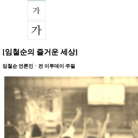
[임철순의 즐거운 세상]
임철순 언론인ㆍ전 이투데이 주필