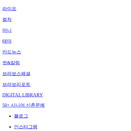
라이프
컬처
머니
테마
카드뉴스
컷&칼럼
브라보스페셜
브라보리포트
DIGITAL LIBRARY
50+ 시니어 신춘문예
블로그
인스타그램