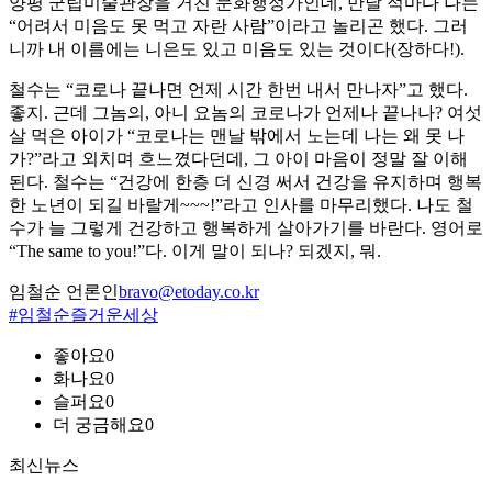
양평 군립미술관장을 거친 문화행정가인데, 만날 적마다 나는
“어려서 미음도 못 먹고 자란 사람”이라고 놀리곤 했다. 그러
니까 내 이름에는 니은도 있고 미음도 있는 것이다(장하다!).
철수는 “코로나 끝나면 언제 시간 한번 내서 만나자”고 했다.
좋지. 근데 그놈의, 아니 요놈의 코로나가 언제나 끝나나? 여섯
살 먹은 아이가 “코로나는 맨날 밖에서 노는데 나는 왜 못 나
가?”라고 외치며 흐느꼈다던데, 그 아이 마음이 정말 잘 이해
된다. 철수는 “건강에 한층 더 신경 써서 건강을 유지하며 행복
한 노년이 되길 바랄게~~~!”라고 인사를 마무리했다. 나도 철
수가 늘 그렇게 건강하고 행복하게 살아가기를 바란다. 영어로
“The same to you!”다. 이게 말이 되나? 되겠지, 뭐.
임철순 언론인
bravo@etoday.co.kr
#임철순즐거운세상
좋아요
0
화나요
0
슬퍼요
0
더 궁금해요
0
최신뉴스