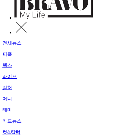
전체뉴스
피플
헬스
라이프
컬처
머니
테마
카드뉴스
컷&칼럼