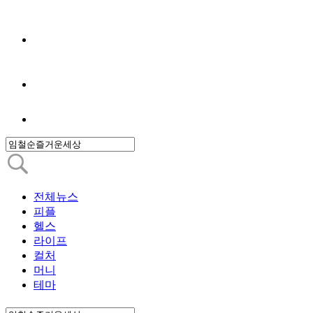
전체뉴스
피플
헬스
라이프
컬처
머니
테마