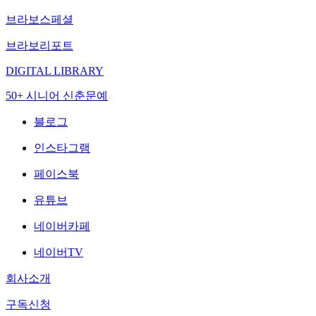
브라보스페셜
브라보리포트
DIGITAL LIBRARY
50+ 시니어 신춘문예
블로그
인스타그램
페이스북
유튜브
네이버카페
네이버TV
회사소개
구독신청