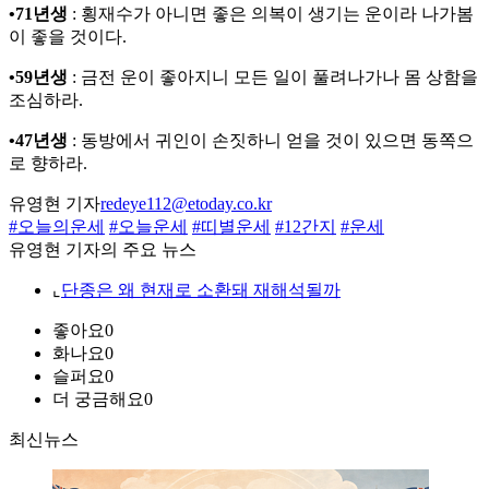
•71년생
: 횡재수가 아니면 좋은 의복이 생기는 운이라 나가봄
이 좋을 것이다.
•59년생
: 금전 운이 좋아지니 모든 일이 풀려나가나 몸 상함을
조심하라.
•47년생
: 동방에서 귀인이 손짓하니 얻을 것이 있으면 동쪽으
로 향하라.
유영현 기자
redeye112@etoday.co.kr
#오늘의운세
#오늘운세
#띠별운세
#12간지
#운세
유영현 기자의 주요 뉴스
⌞
단종은 왜 현재로 소환돼 재해석될까
좋아요
0
화나요
0
슬퍼요
0
더 궁금해요
0
최신뉴스