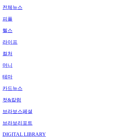
전체뉴스
피플
헬스
라이프
컬처
머니
테마
카드뉴스
컷&칼럼
브라보스페셜
브라보리포트
DIGITAL LIBRARY