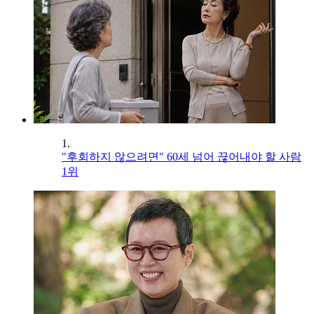
1.
"후회하지 않으려면" 60세 넘어 끊어내야 할 사람
1위