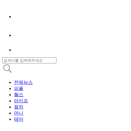
전체뉴스
피플
헬스
라이프
컬처
머니
테마