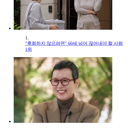
1.
"후회하지 않으려면" 60세 넘어 끊어내야 할 사람
1위