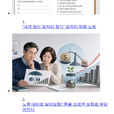
1.
‘내게 맞는 일자리 찾기’ 일자리 탐험 노트
2.
노후 대비로 달러보험? 환율 오르면 보험료 부담
커진다