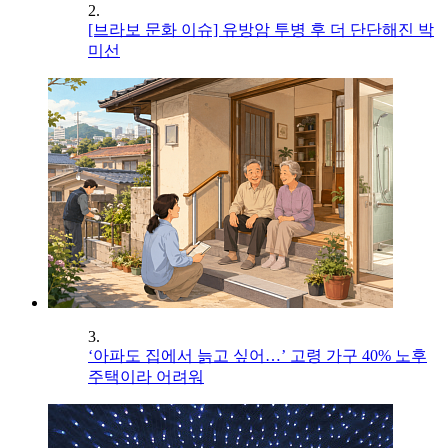
2.
[브라보 문화 이슈] 유방암 투병 후 더 단단해진 박
미선
3.
‘아파도 집에서 늙고 싶어…’ 고령 가구 40% 노후
주택이라 어려워