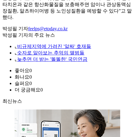
타치온과 같은 항산화물질을 보충해주면 암이나 관상동맥심
장질환, 알츠하이머병 등 노인성질환을 예방할 수 있다”고 말
했다.
박성필 기자
feelps@etoday.co.kr
박성필 기자의 주요 뉴스
⌞
비규제지역에 가려진 '알짜' 호재들
⌞
숫자로 알아보는 추억의 앨범들
⌞
늦추면 더 받는 '똘똘한' 국민연금
좋아요
0
화나요
0
슬퍼요
0
더 궁금해요
0
최신뉴스