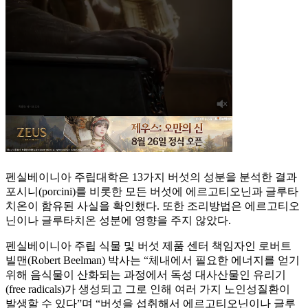
펜실베이니아 주립대학은 13가지 버섯의 성분을 분석한 결과
포시니(porcini)를 비롯한 모든 버섯에 에르고티오닌과 글루타
치온이 함유된 사실을 확인했다. 또한 조리방법은 에르고티오
닌이나 글루타치온 성분에 영향을 주지 않았다.
펜실베이니아 주립 식물 및 버섯 제품 센터 책임자인 로버트
빌맨(Robert Beelman) 박사는 “체내에서 필요한 에너지를 얻기
위해 음식물이 산화되는 과정에서 독성 대사산물인 유리기
(free radicals)가 생성되고 그로 인해 여러 가지 노인성질환이
발생할 수 있다”며 “버섯을 섭취해서 에르고티오닌이나 글루