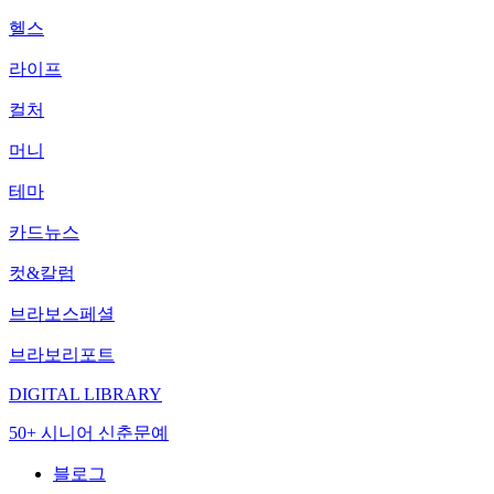
헬스
라이프
컬처
머니
테마
카드뉴스
컷&칼럼
브라보스페셜
브라보리포트
DIGITAL LIBRARY
50+ 시니어 신춘문예
블로그