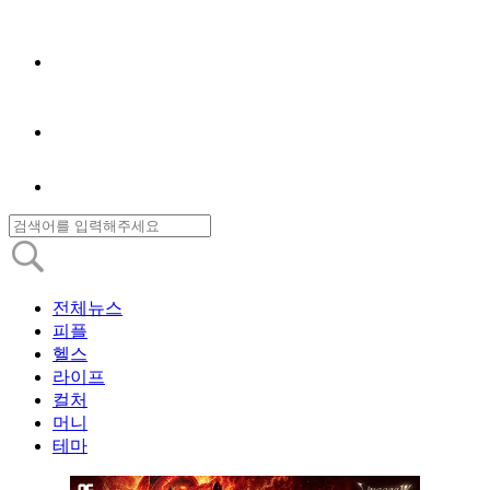
전체뉴스
피플
헬스
라이프
컬처
머니
테마