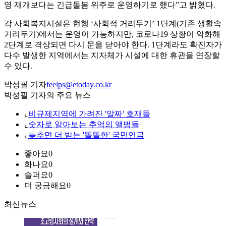
영 재개보다는 긴급돌봄 위주로 운영하기로 했다”고 밝혔다.
각 사회복지시설은 현행 ‘사회적 거리두기’ 1단계(기존 생활속
거리두기)에서는 운영이 가능하지만, 코로나19 상황이 악화해
2단계로 격상되면 다시 문을 닫아야 한다. 1단계라도 확진자가
다수 발생한 지역에서는 지자체가 시설에 대한 휴관을 연장할
수 있다.
박성필 기자
feelps@etoday.co.kr
박성필 기자의 주요 뉴스
⌞
비규제지역에 가려진 '알짜' 호재들
⌞
숫자로 알아보는 추억의 앨범들
⌞
늦추면 더 받는 '똘똘한' 국민연금
좋아요
0
화나요
0
슬퍼요
0
더 궁금해요
0
최신뉴스