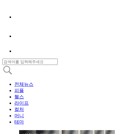
전체뉴스
피플
헬스
라이프
컬처
머니
테마