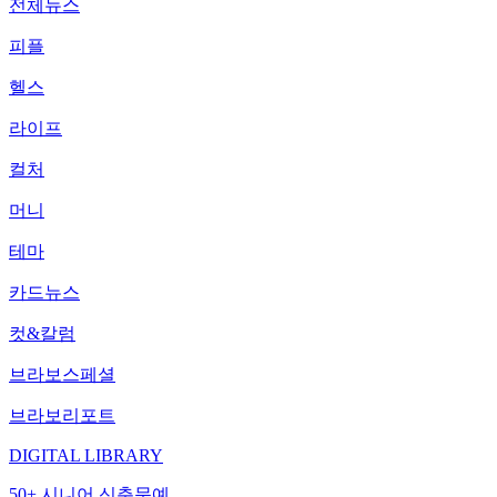
전체뉴스
피플
헬스
라이프
컬처
머니
테마
카드뉴스
컷&칼럼
브라보스페셜
브라보리포트
DIGITAL LIBRARY
50+ 시니어 신춘문예