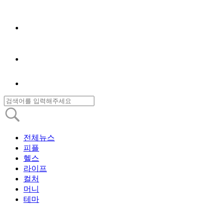
전체뉴스
피플
헬스
라이프
컬처
머니
테마