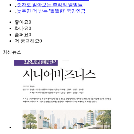
⌞
숫자로 알아보는 추억의 앨범들
⌞
늦추면 더 받는 '똘똘한' 국민연금
좋아요
0
화나요
0
슬퍼요
0
더 궁금해요
0
최신뉴스