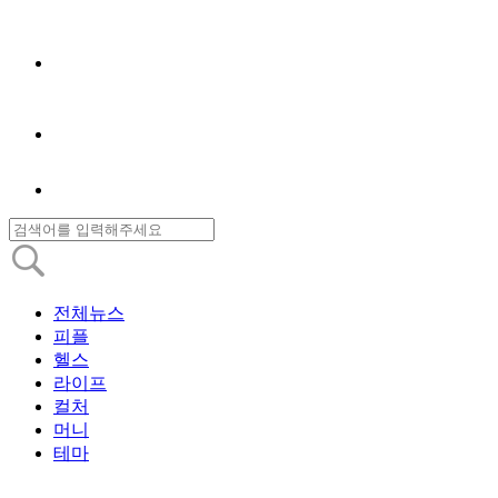
전체뉴스
피플
헬스
라이프
컬처
머니
테마