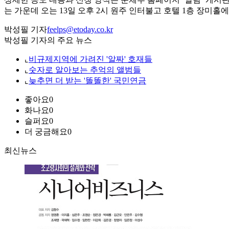
는 가운데 오는 13일 오후 2시 원주 인터불고 호텔 1층 장미홀에
박성필 기자
feelps@etoday.co.kr
박성필 기자의 주요 뉴스
⌞
비규제지역에 가려진 '알짜' 호재들
⌞
숫자로 알아보는 추억의 앨범들
⌞
늦추면 더 받는 '똘똘한' 국민연금
좋아요
0
화나요
0
슬퍼요
0
더 궁금해요
0
최신뉴스