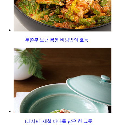
두쫀쿠 보낸 봄동 비빔밥의 효능
[레시피] 제철 바다를 담은 한 그릇