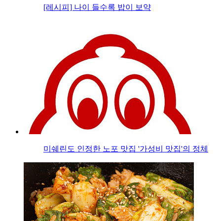
[레시피] 나이 들수록 밥이 보약
미쉐린도 인정한 노포 맛집 '가성비 맛집'의 정체