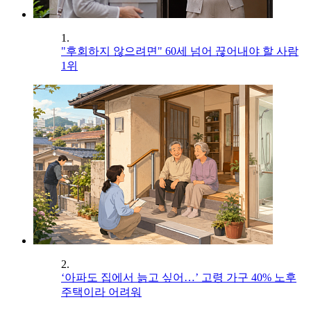
1.
"후회하지 않으려면" 60세 넘어 끊어내야 할 사람
1위
2.
‘아파도 집에서 늙고 싶어…’ 고령 가구 40% 노후
주택이라 어려워