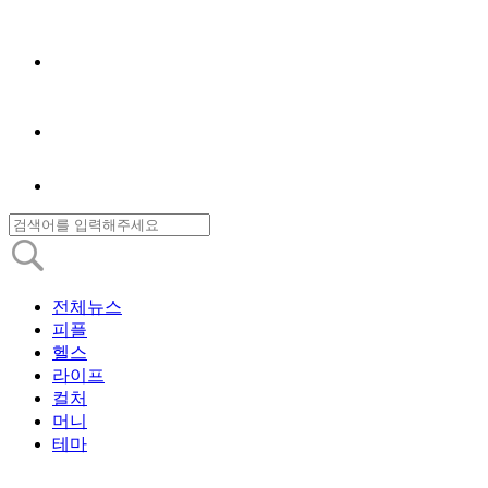
전체뉴스
피플
헬스
라이프
컬처
머니
테마