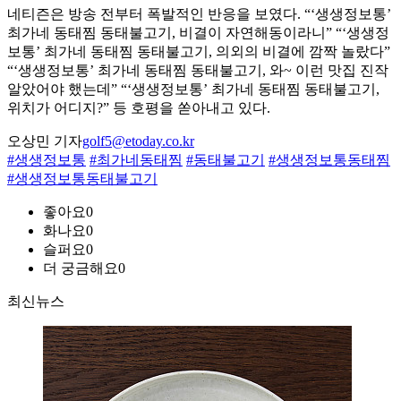
네티즌은 방송 전부터 폭발적인 반응을 보였다. “‘생생정보통’
최가네 동태찜 동태불고기, 비결이 자연해동이라니” “‘생생정
보통’ 최가네 동태찜 동태불고기, 의외의 비결에 깜짝 놀랐다”
“‘생생정보통’ 최가네 동태찜 동태불고기, 와~ 이런 맛집 진작
알았어야 했는데” “‘생생정보통’ 최가네 동태찜 동태불고기,
위치가 어디지?” 등 호평을 쏟아내고 있다.
오상민 기자
golf5@etoday.co.kr
#생생정보통
#최가네동태찜
#동태불고기
#생생정보통동태찜
#생생정보통동태불고기
좋아요
0
화나요
0
슬퍼요
0
더 궁금해요
0
최신뉴스