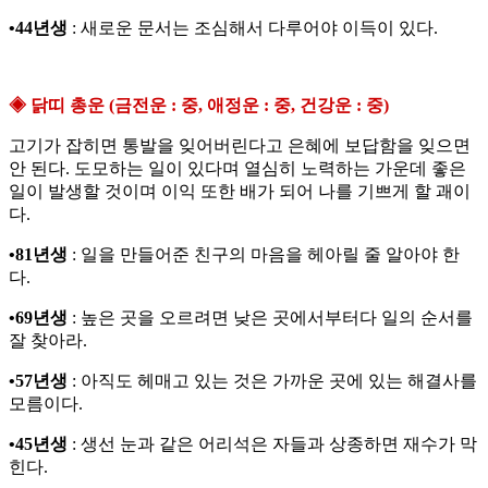
•44년생
: 새로운 문서는 조심해서 다루어야 이득이 있다.
◈ 닭띠 총운 (금전운 : 중, 애정운 : 중, 건강운 : 중)
고기가 잡히면 통발을 잊어버린다고 은혜에 보답함을 잊으면
안 된다. 도모하는 일이 있다며 열심히 노력하는 가운데 좋은
일이 발생할 것이며 이익 또한 배가 되어 나를 기쁘게 할 괘이
다.
•81년생
: 일을 만들어준 친구의 마음을 헤아릴 줄 알아야 한
다.
•69년생
: 높은 곳을 오르려면 낮은 곳에서부터다 일의 순서를
잘 찾아라.
•57년생
: 아직도 헤매고 있는 것은 가까운 곳에 있는 해결사를
모름이다.
•45년생
: 생선 눈과 같은 어리석은 자들과 상종하면 재수가 막
힌다.