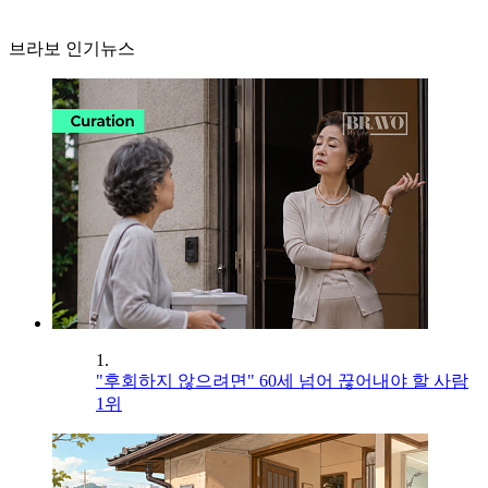
브라보 인기뉴스
1.
"후회하지 않으려면" 60세 넘어 끊어내야 할 사람
1위