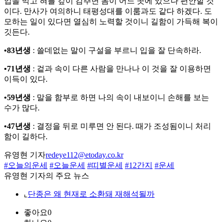
입을 막고 혀를 깊이 감추면 몸이 어느 곳에 있으나 편안할 것
이다. 만사가 여의하니 태평성대를 이룸과도 같다 하겠다. 도
모하는 일이 있다면 열심히 노력할 것이니 길함이 가득해 복이
깃든다.
•83년생
: 쓸데없는 말이 구설을 부르니 입을 잘 단속하라.
•71년생
: 겉과 속이 다른 사람을 만나나 이 것을 잘 이용하면
이득이 있다.
•59년생
: 말을 함부로 하면 나의 속이 내보이니 손해를 보는
수가 많다.
•47년생
: 결정을 뒤로 미루면 안 된다. 때가 조성됨이니 처리
함이 길하다.
유영현 기자
redeye112@etoday.co.kr
#오늘의운세
#오늘운세
#띠별운세
#12간지
#운세
유영현 기자의 주요 뉴스
⌞
단종은 왜 현재로 소환돼 재해석될까
좋아요
0