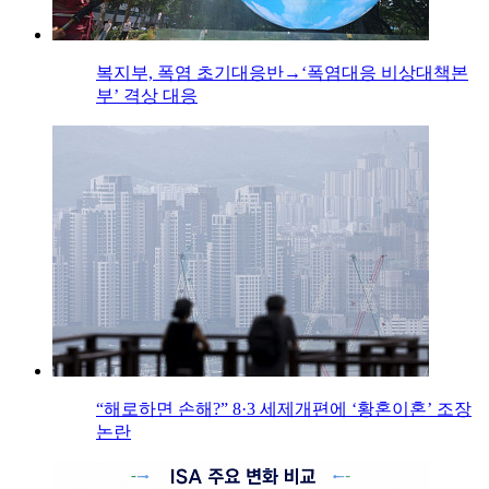
복지부, 폭염 초기대응반→‘폭염대응 비상대책본
부’ 격상 대응
“해로하면 손해?” 8·3 세제개편에 ‘황혼이혼’ 조장
논란