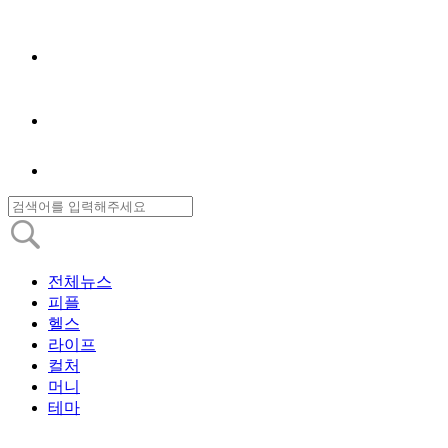
전체뉴스
피플
헬스
라이프
컬처
머니
테마