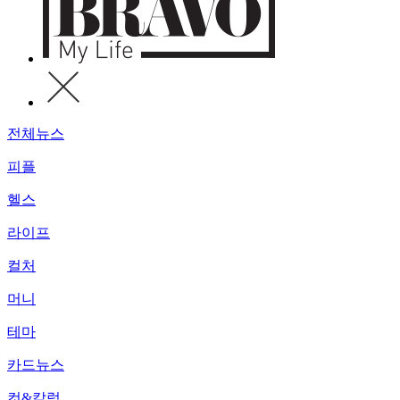
전체뉴스
피플
헬스
라이프
컬처
머니
테마
카드뉴스
컷&칼럼