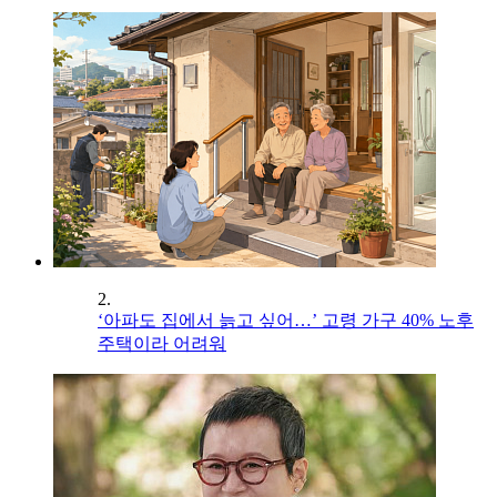
2.
‘아파도 집에서 늙고 싶어…’ 고령 가구 40% 노후
주택이라 어려워