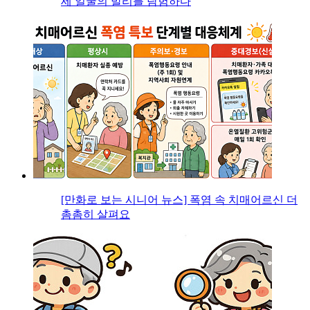
세 얼굴의 발리를 탐험하다
[만화로 보는 시니어 뉴스] 폭염 속 치매어르신 더
촘촘히 살펴요