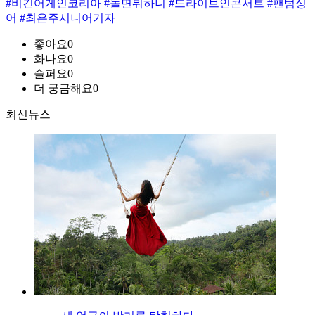
#비긴어게인코리아
#놀면뭐하니
#드라이브인콘서트
#팬텀싱
어
#최은주시니어기자
좋아요
0
화나요
0
슬퍼요
0
더 궁금해요
0
최신뉴스