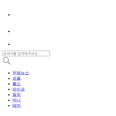
전체뉴스
피플
헬스
라이프
컬처
머니
테마