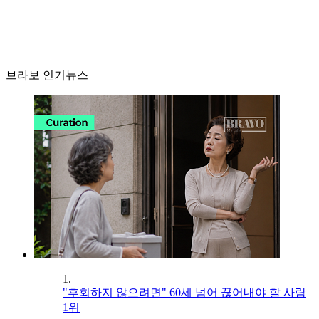
브라보 인기뉴스
1.
"후회하지 않으려면" 60세 넘어 끊어내야 할 사람
1위