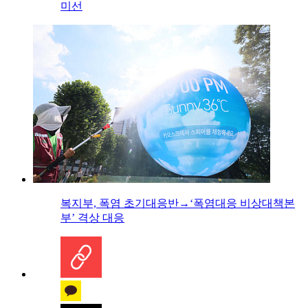
미선
복지부, 폭염 초기대응반→‘폭염대응 비상대책본
부’ 격상 대응