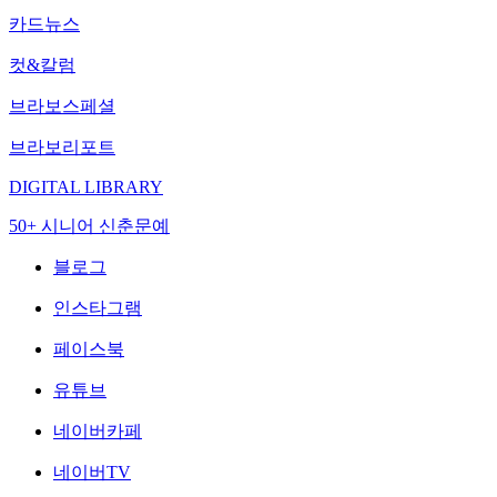
카드뉴스
컷&칼럼
브라보스페셜
브라보리포트
DIGITAL LIBRARY
50+ 시니어 신춘문예
블로그
인스타그램
페이스북
유튜브
네이버카페
네이버TV