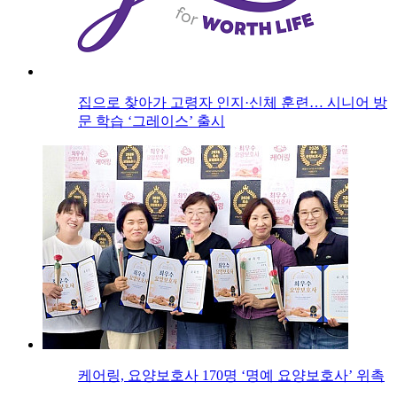
집으로 찾아가 고령자 인지·신체 훈련… 시니어 방
문 학습 ‘그레이스’ 출시
케어링, 요양보호사 170명 ‘명예 요양보호사’ 위촉