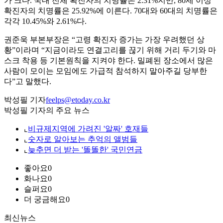
가 크다. 국내 전체 확진자의 치명률은 2.31%지만, 80세 이상
확진자의 치명률은 25.92%에 이른다. 70대와 60대의 치명률은
각각 10.45%와 2.61%다.
권준욱 부본부장은 “고령 확진자 증가는 가장 우려했던 상
황”이라며 “지금이라도 연결고리를 끊기 위해 거리 두기와 마
스크 착용 등 기본원칙을 지켜야 한다. 밀폐된 장소에서 많은
사람이 모이는 모임에도 가급적 참석하지 말아주길 당부한
다”고 말했다.
박성필 기자
feelps@etoday.co.kr
박성필 기자의 주요 뉴스
⌞
비규제지역에 가려진 '알짜' 호재들
⌞
숫자로 알아보는 추억의 앨범들
⌞
늦추면 더 받는 '똘똘한' 국민연금
좋아요
0
화나요
0
슬퍼요
0
더 궁금해요
0
최신뉴스