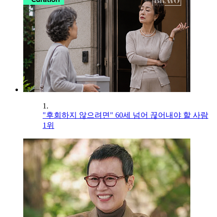
1.
"후회하지 않으려면" 60세 넘어 끊어내야 할 사람
1위