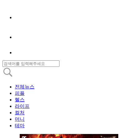
전체뉴스
피플
헬스
라이프
컬처
머니
테마