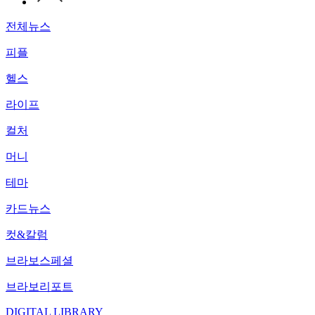
전체뉴스
피플
헬스
라이프
컬처
머니
테마
카드뉴스
컷&칼럼
브라보스페셜
브라보리포트
DIGITAL LIBRARY