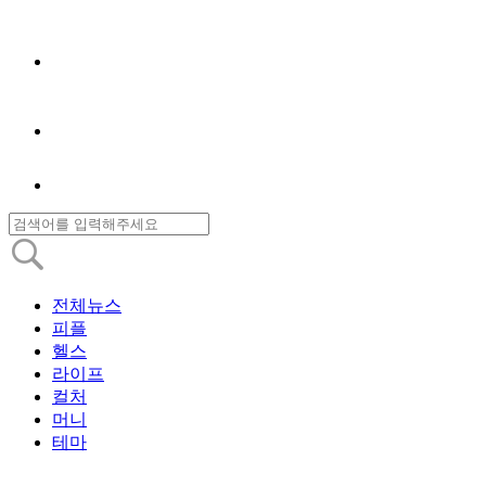
전체뉴스
피플
헬스
라이프
컬처
머니
테마