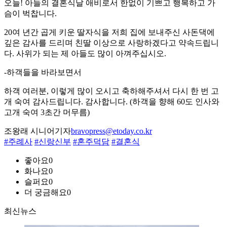
오늘! 아들의 결혼식날 애비로서 한없이 기쁘고 행복하고 가
슴이 벅찹니다.
20여 년간 곱게 키운 딸자식을 저희 집에 보내주신 사돈댁에
깊은 감사를 드리며 친딸 이상으로 사랑하겠다고 약속드립니
다. 사위가 되는 제 아들도 많이 아껴주십시오.
-하객들을 바라보면서
하객 여러분, 이렇게 많이 오시고 축하해주셔서 다시 한 번 고
개 숙여 감사드립니다. 감사합니다. (하객을 향해 60도 인사와
고개 숙여 3초간 머무름)
조왕래 시니어기자
bravopress@etoday.co.kr
#주례사
#신랑신부
#혼주덕담
#결혼식
좋아요
0
화나요
0
슬퍼요
0
더 궁금해요
0
최신뉴스