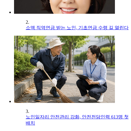
2.
소액 직역연금 받는 노인, 기초연금 수령 길 열린다
3.
노인일자리 안전관리 강화, 안전전담인력 613명 첫
배치