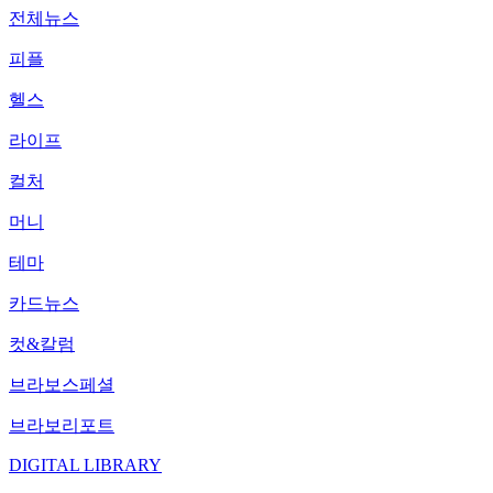
전체뉴스
피플
헬스
라이프
컬처
머니
테마
카드뉴스
컷&칼럼
브라보스페셜
브라보리포트
DIGITAL LIBRARY