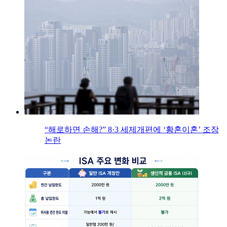
“해로하면 손해?” 8·3 세제개편에 ‘황혼이혼’ 조장
논란