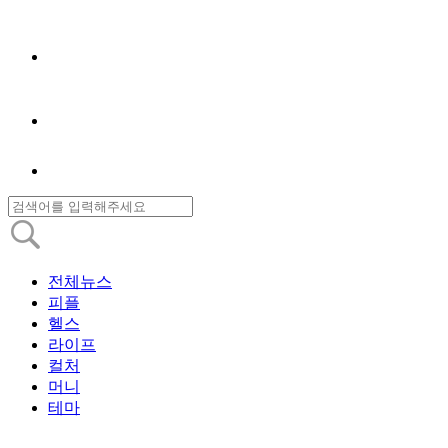
전체뉴스
피플
헬스
라이프
컬처
머니
테마