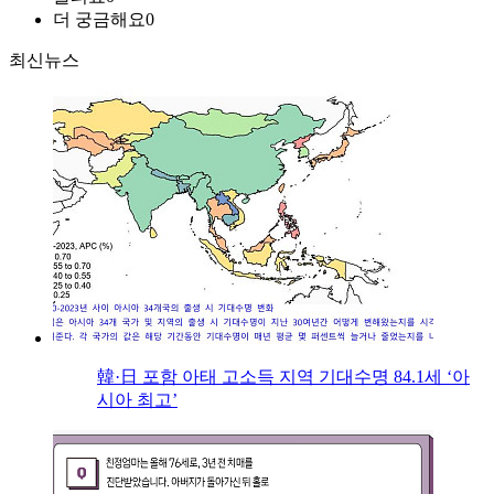
더 궁금해요
0
최신뉴스
韓·日 포함 아태 고소득 지역 기대수명 84.1세 ‘아
시아 최고’