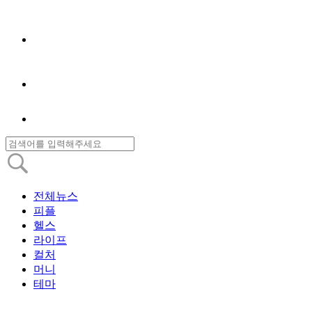
전체뉴스
피플
헬스
라이프
컬처
머니
테마