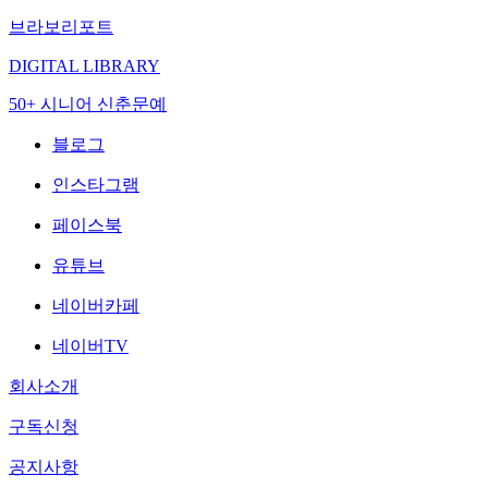
브라보리포트
DIGITAL LIBRARY
50+ 시니어 신춘문예
블로그
인스타그램
페이스북
유튜브
네이버카페
네이버TV
회사소개
구독신청
공지사항