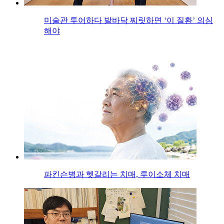
미술관 투어하다 발바닥 찌릿하면 ‘이 질환’ 의심
해야
파킨슨병과 헷갈리는 치매, 루이소체 치매