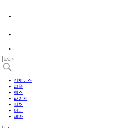
전체뉴스
피플
헬스
라이프
컬처
머니
테마