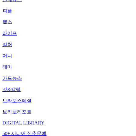
피플
헬스
라이프
컬처
머니
테마
카드뉴스
컷&칼럼
브라보스페셜
브라보리포트
DIGITAL LIBRARY
50+ 시니어 신춘문예