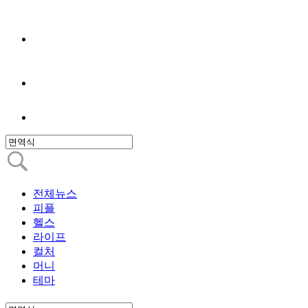
전체뉴스
피플
헬스
라이프
컬처
머니
테마