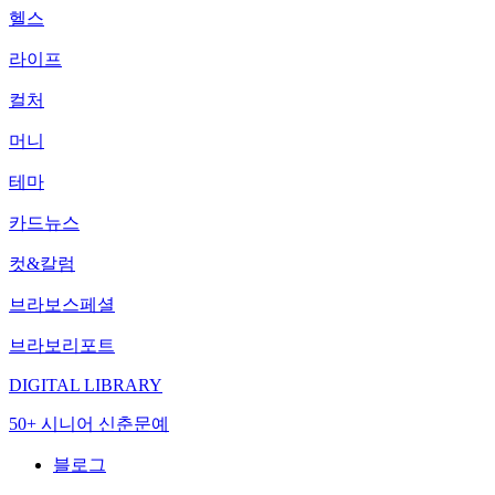
헬스
라이프
컬처
머니
테마
카드뉴스
컷&칼럼
브라보스페셜
브라보리포트
DIGITAL LIBRARY
50+ 시니어 신춘문예
블로그