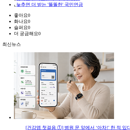
⌞
늦추면 더 받는 '똘똘한' 국민연금
좋아요
0
화나요
0
슬퍼요
0
더 궁금해요
0
최신뉴스
[건강앱 첫걸음 ①] 병원 문 앞에서 ‘아차!’ 한 적 있