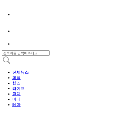
전체뉴스
피플
헬스
라이프
컬처
머니
테마