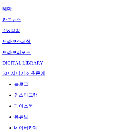
테마
카드뉴스
컷&칼럼
브라보스페셜
브라보리포트
DIGITAL LIBRARY
50+ 시니어 신춘문예
블로그
인스타그램
페이스북
유튜브
네이버카페