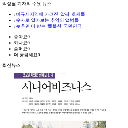
박성필 기자의 주요 뉴스
⌞
비규제지역에 가려진 '알짜' 호재들
⌞
숫자로 알아보는 추억의 앨범들
⌞
늦추면 더 받는 '똘똘한' 국민연금
좋아요
0
화나요
0
슬퍼요
0
더 궁금해요
0
최신뉴스