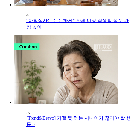
4.
“아침식사는 든든하게” 70세 이상 식생활 점수 가
장 높아
5.
[Trend&Bravo] 거절 못 하는 시니어가 끊어야 할 행
동 5