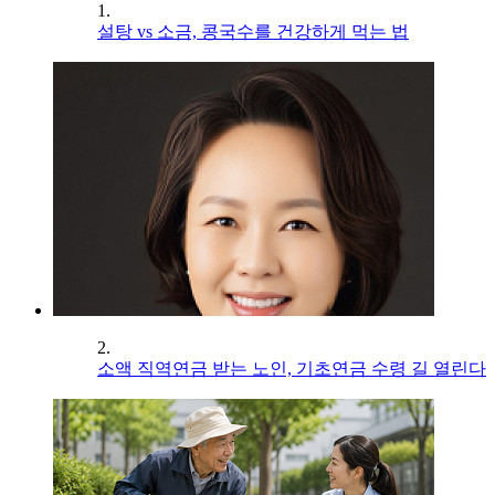
1.
설탕 vs 소금, 콩국수를 건강하게 먹는 법
2.
소액 직역연금 받는 노인, 기초연금 수령 길 열린다