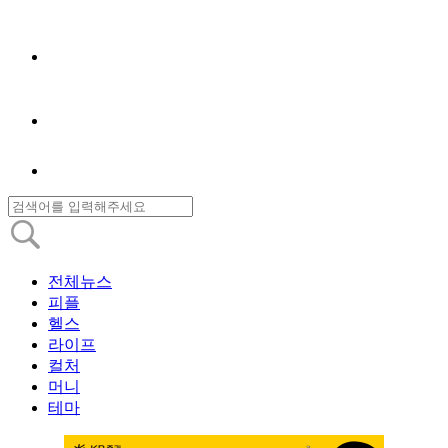
전체뉴스
피플
헬스
라이프
컬처
머니
테마