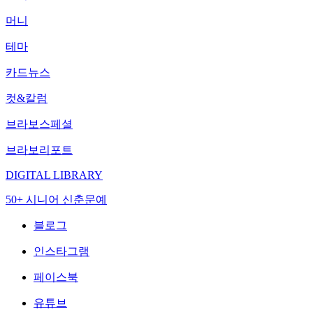
머니
테마
카드뉴스
컷&칼럼
브라보스페셜
브라보리포트
DIGITAL LIBRARY
50+ 시니어 신춘문예
블로그
인스타그램
페이스북
유튜브