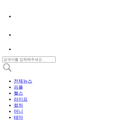
전체뉴스
피플
헬스
라이프
컬처
머니
테마