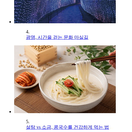
4.
광명, 시간을 걷는 문화 마실길
5.
설탕 vs 소금, 콩국수를 건강하게 먹는 법