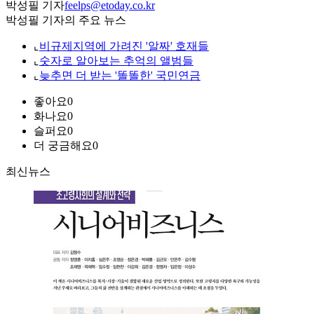
박성필 기자
feelps@etoday.co.kr
박성필 기자의 주요 뉴스
⌞
비규제지역에 가려진 '알짜' 호재들
⌞
숫자로 알아보는 추억의 앨범들
⌞
늦추면 더 받는 '똘똘한' 국민연금
좋아요
0
화나요
0
슬퍼요
0
더 궁금해요
0
최신뉴스