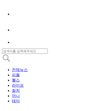
전체뉴스
피플
헬스
라이프
컬처
머니
테마