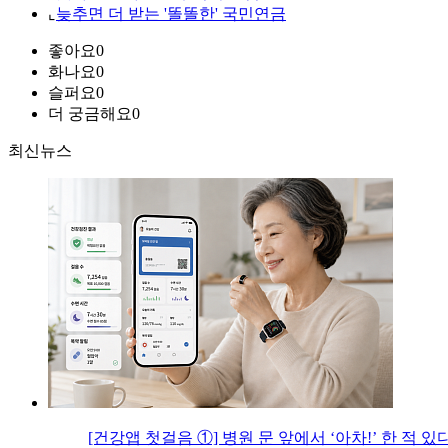
⌞
늦추면 더 받는 '똘똘한' 국민연금
좋아요
0
화나요
0
슬퍼요
0
더 궁금해요
0
최신뉴스
[건강앱 첫걸음 ①] 병원 문 앞에서 ‘아차!’ 한 적 있