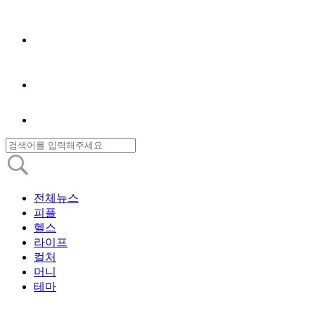
전체뉴스
피플
헬스
라이프
컬처
머니
테마