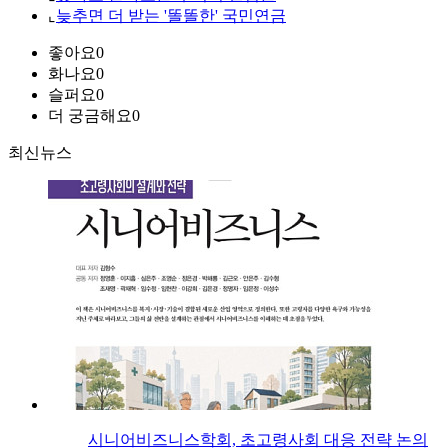
⌞
늦추면 더 받는 '똘똘한' 국민연금
좋아요
0
화나요
0
슬퍼요
0
더 궁금해요
0
최신뉴스
시니어비즈니스학회, 초고령사회 대응 전략 논의