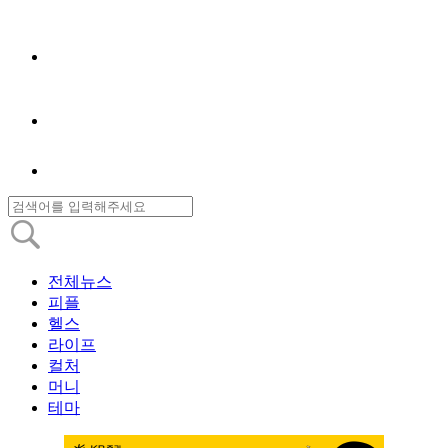
전체뉴스
피플
헬스
라이프
컬처
머니
테마