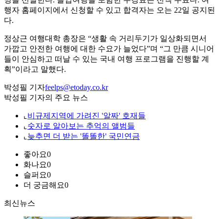
행자 홈페이지에서 신청할 수 있고 합격자는 오는 22일 공지된
다.
정상근 여행대학 총장은 “생활 속 거리두기가 일상화되면서
가깝고 안전한 여행에 대한 수요가 늘었다”며 “그 만큼 시니어
들이 안심하고 떠날 수 있는 국내 여행 프로그램을 진행할 계
획”이라고 말했다.
박성필 기자
feelps@etoday.co.kr
박성필 기자의 주요 뉴스
⌞
비규제지역에 가려진 '알짜' 호재들
⌞
숫자로 알아보는 추억의 앨범들
⌞
늦추면 더 받는 '똘똘한' 국민연금
좋아요
0
화나요
0
슬퍼요
0
더 궁금해요
0
최신뉴스