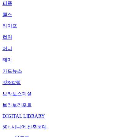
피플
헬스
라이프
컬처
머니
테마
카드뉴스
컷&칼럼
브라보스페셜
브라보리포트
DIGITAL LIBRARY
50+ 시니어 신춘문예