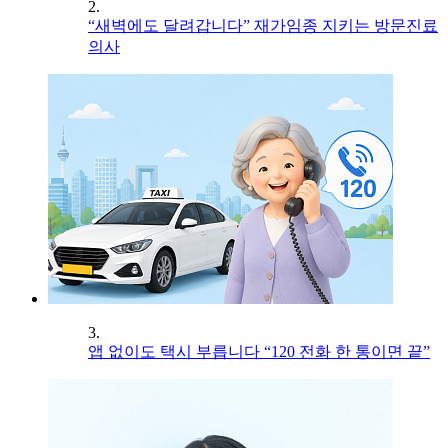
2.
“새벽에도 달려갑니다” 재가임종 지키는 방문진료
의사
3.
앱 없이도 택시 부릅니다 “120 전화 한 통이면 끝”