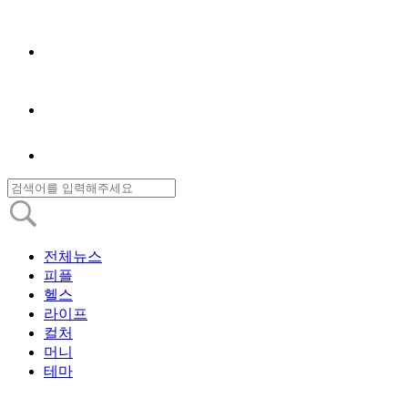
전체뉴스
피플
헬스
라이프
컬처
머니
테마