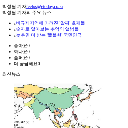
박성필 기자
feelps@etoday.co.kr
박성필 기자의 주요 뉴스
⌞
비규제지역에 가려진 '알짜' 호재들
⌞
숫자로 알아보는 추억의 앨범들
⌞
늦추면 더 받는 '똘똘한' 국민연금
좋아요
0
화나요
0
슬퍼요
0
더 궁금해요
0
최신뉴스