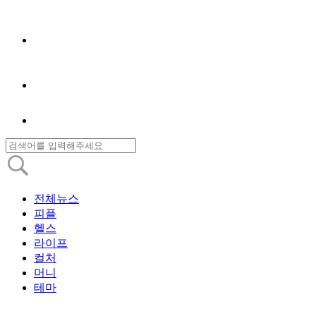
전체뉴스
피플
헬스
라이프
컬처
머니
테마