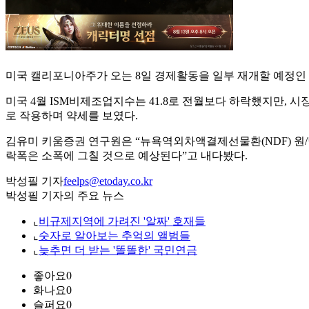
미국 캘리포니아주가 오는 8일 경제활동을 일부 재개할 예정인
미국 4월 ISM비제조업지수는 41.8로 전월보다 하락했지만, 시
로 작용하며 약세를 보였다.
김유미 키움증권 연구원은 “뉴욕역외차액결제선물환(NDF) 원/달러
락폭은 소폭에 그칠 것으로 예상된다”고 내다봤다.
박성필 기자
feelps@etoday.co.kr
박성필 기자의 주요 뉴스
⌞
비규제지역에 가려진 '알짜' 호재들
⌞
숫자로 알아보는 추억의 앨범들
⌞
늦추면 더 받는 '똘똘한' 국민연금
좋아요
0
화나요
0
슬퍼요
0