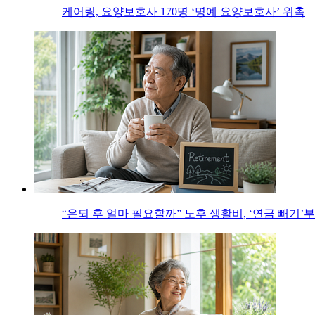
케어링, 요양보호사 170명 ‘명예 요양보호사’ 위촉
“은퇴 후 얼마 필요할까” 노후 생활비, ‘연금 빼기’