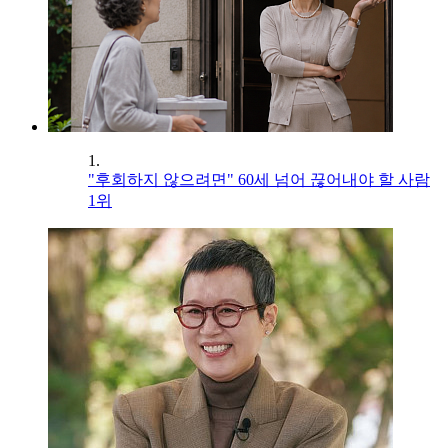
1.
"후회하지 않으려면" 60세 넘어 끊어내야 할 사람
1위