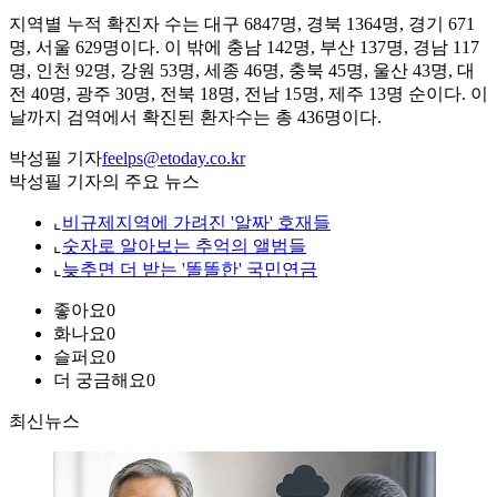
지역별 누적 확진자 수는 대구 6847명, 경북 1364명, 경기 671
명, 서울 629명이다. 이 밖에 충남 142명, 부산 137명, 경남 117
명, 인천 92명, 강원 53명, 세종 46명, 충북 45명, 울산 43명, 대
전 40명, 광주 30명, 전북 18명, 전남 15명, 제주 13명 순이다. 이
날까지 검역에서 확진된 환자수는 총 436명이다.
박성필 기자
feelps@etoday.co.kr
박성필 기자의 주요 뉴스
⌞
비규제지역에 가려진 '알짜' 호재들
⌞
숫자로 알아보는 추억의 앨범들
⌞
늦추면 더 받는 '똘똘한' 국민연금
좋아요
0
화나요
0
슬퍼요
0
더 궁금해요
0
최신뉴스