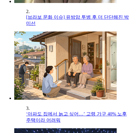
2.
[브라보 문화 이슈] 유방암 투병 후 더 단단해진 박
미선
3.
‘아파도 집에서 늙고 싶어…’ 고령 가구 40% 노후
주택이라 어려워