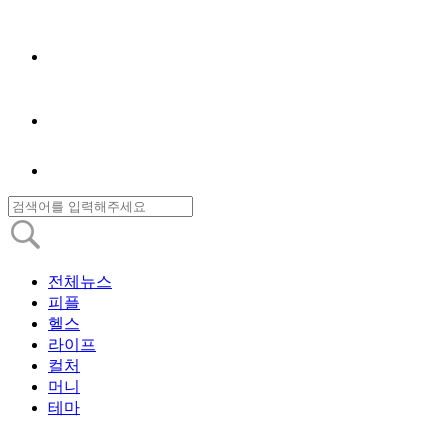
전체뉴스
피플
헬스
라이프
컬처
머니
테마