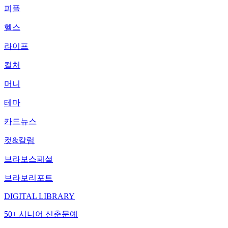
피플
헬스
라이프
컬처
머니
테마
카드뉴스
컷&칼럼
브라보스페셜
브라보리포트
DIGITAL LIBRARY
50+ 시니어 신춘문예