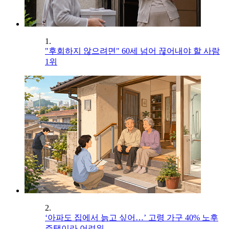
1.
"후회하지 않으려면" 60세 넘어 끊어내야 할 사람
1위
2.
‘아파도 집에서 늙고 싶어…’ 고령 가구 40% 노후
주택이라 어려워