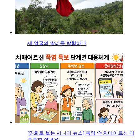
세 얼굴의 발리를 탐험하다
[만화로 보는 시니어 뉴스] 폭염 속 치매어르신 더
촘촘히 살펴요