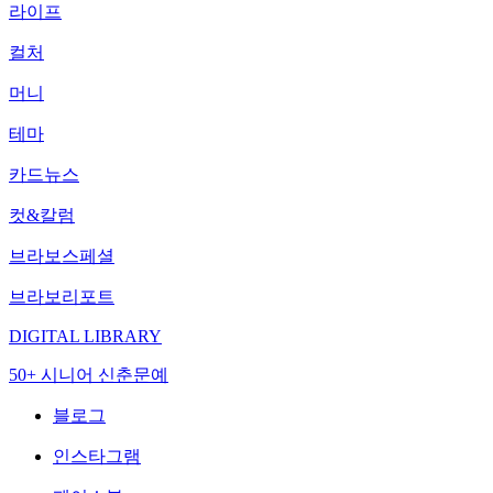
라이프
컬처
머니
테마
카드뉴스
컷&칼럼
브라보스페셜
브라보리포트
DIGITAL LIBRARY
50+ 시니어 신춘문예
블로그
인스타그램