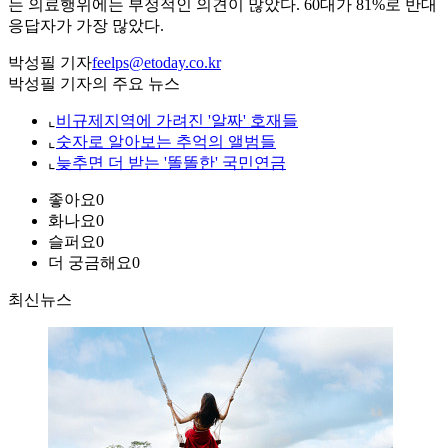
는 의료행위에는 부정적인 의견이 많았다. 60대가 81%로 반대
응답자가 가장 많았다.
박성필 기자
feelps@etoday.co.kr
박성필 기자의 주요 뉴스
⌞
비규제지역에 가려진 '알짜' 호재들
⌞
숫자로 알아보는 추억의 앨범들
⌞
늦추면 더 받는 '똘똘한' 국민연금
좋아요
0
화나요
0
슬퍼요
0
더 궁금해요
0
최신뉴스