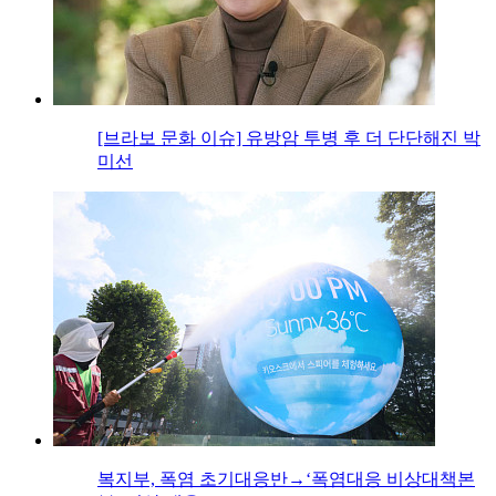
[브라보 문화 이슈] 유방암 투병 후 더 단단해진 박
미선
복지부, 폭염 초기대응반→‘폭염대응 비상대책본