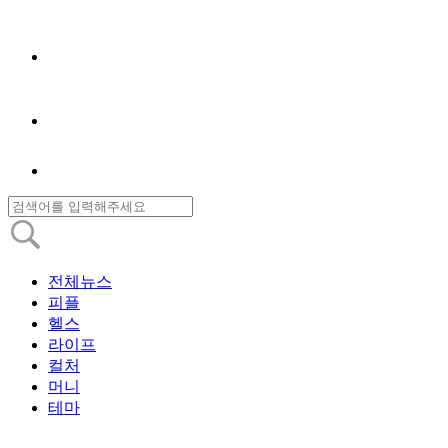
전체뉴스
피플
헬스
라이프
컬처
머니
테마