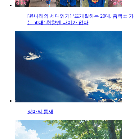
[윤나래의 세대읽기] ‘뜨개질하는 20대, 흠뻑쇼 가
는 50대’ 취향엔 나이가 없다
장마의 틈새