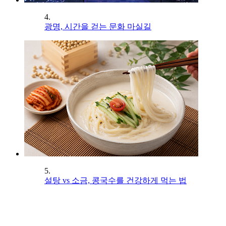
4.
광명, 시간을 걷는 문화 마실길
5.
설탕 vs 소금, 콩국수를 건강하게 먹는 법