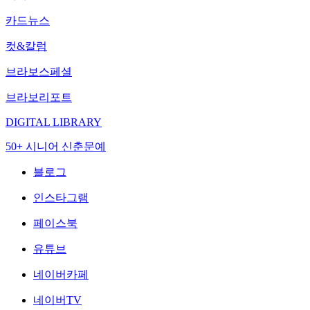
카드뉴스
컷&칼럼
브라보스페셜
브라보리포트
DIGITAL LIBRARY
50+ 시니어 신춘문예
블로그
인스타그램
페이스북
유튜브
네이버카페
네이버TV