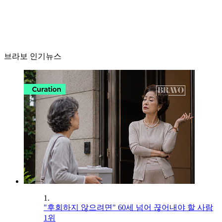
브라보 인기뉴스
1.
"후회하지 않으려면" 60세 넘어 끊어내야 할 사람
1위