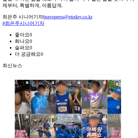
제부터, 특별하게, 아름답게.
최은주 시니어기자
bravopress@etoday.co.kr
#최은주시니어기자
좋아요
0
화나요
0
슬퍼요
0
더 궁금해요
0
최신뉴스