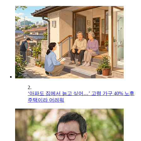
2.
‘아파도 집에서 늙고 싶어…’ 고령 가구 40% 노후
주택이라 어려워