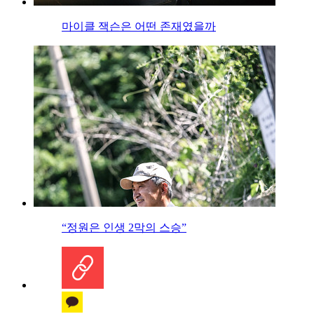
마이클 잭슨은 어떤 존재였을까
“정원은 인생 2막의 스승”