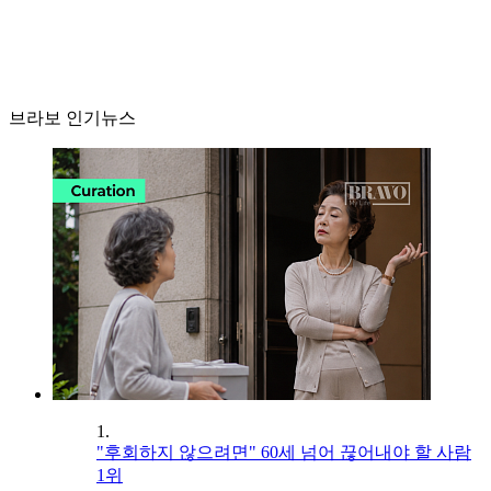
브라보 인기뉴스
1.
"후회하지 않으려면" 60세 넘어 끊어내야 할 사람
1위