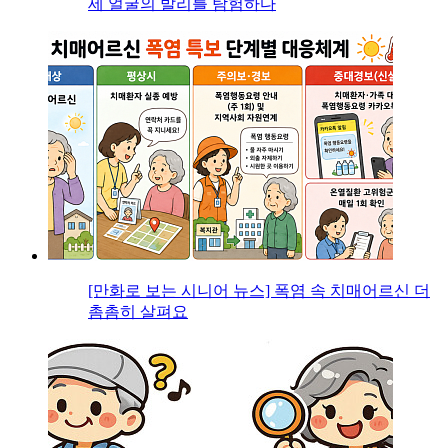
세 얼굴의 발리를 탐험하다
[만화로 보는 시니어 뉴스] 폭염 속 치매어르신 더
촘촘히 살펴요