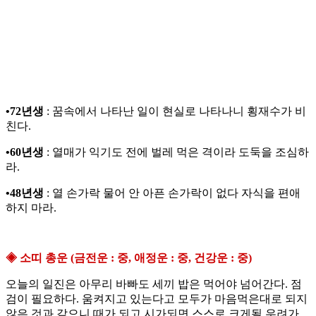
•72년생
: 꿈속에서 나타난 일이 현실로 나타나니 횡재수가 비
친다.
•60년생
: 열매가 익기도 전에 벌레 먹은 격이라 도둑을 조심하
라.
•48년생
: 열 손가락 물어 안 아픈 손가락이 없다 자식을 편애
하지 마라.
◈ 소띠 총운 (금전운 : 중, 애정운 : 중, 건강운 : 중)
오늘의 일진은 아무리 바빠도 세끼 밥은 먹어야 넘어간다. 점
검이 필요하다. 움켜지고 있는다고 모두가 마음먹은대로 되지
않은 것과 같으니 때가 되고 시가되면 스스로 크게될 우려가