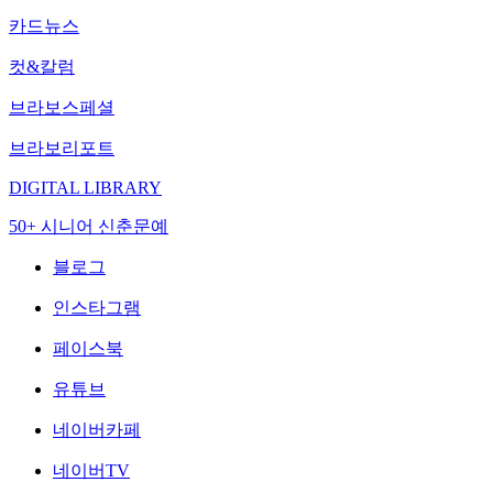
카드뉴스
컷&칼럼
브라보스페셜
브라보리포트
DIGITAL LIBRARY
50+ 시니어 신춘문예
블로그
인스타그램
페이스북
유튜브
네이버카페
네이버TV