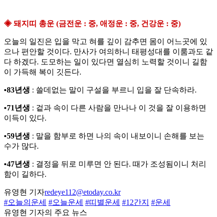
◈ 돼지띠 총운 (금전운 : 중, 애정운 : 중, 건강운 : 중)
오늘의 일진은 입을 막고 혀를 깊이 감추면 몸이 어느곳에 있
으나 편안할 것이다. 만사가 여의하니 태평성대를 이룸과도 같
다 하겠다. 도모하는 일이 있다면 열심히 노력할 것이니 길함
이 가득해 복이 깃든다.
•83년생
: 쓸데없는 말이 구설을 부르니 입을 잘 단속하라.
•71년생
: 겉과 속이 다른 사람을 만나나 이 것을 잘 이용하면
이득이 있다.
•59년생
: 말을 함부로 하면 나의 속이 내보이니 손해를 보는
수가 많다.
•47년생
: 결정을 뒤로 미루면 안 된다. 때가 조성됨이니 처리
함이 길하다.
유영현 기자
redeye112@etoday.co.kr
#오늘의운세
#오늘운세
#띠별운세
#12간지
#운세
유영현 기자의 주요 뉴스