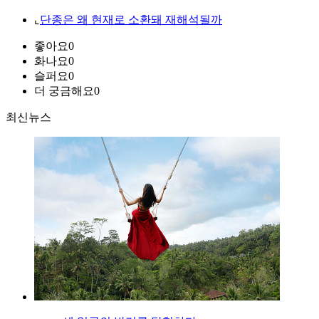
⌞
단종은 왜 현재로 소환돼 재해석될까
좋아요
0
화나요
0
슬퍼요
0
더 궁금해요
0
최신뉴스