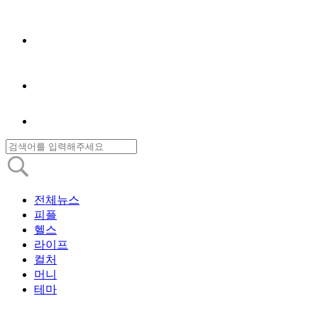
전체뉴스
피플
헬스
라이프
컬처
머니
테마