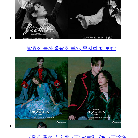
박효신 볼까 홍광호 볼까, 뮤지컬 ‘베토벤’
무더위 피해 손주와 문화 나들이, 7월 문화소식