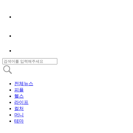
전체뉴스
피플
헬스
라이프
컬처
머니
테마