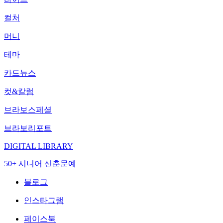
컬처
머니
테마
카드뉴스
컷&칼럼
브라보스페셜
브라보리포트
DIGITAL LIBRARY
50+ 시니어 신춘문예
블로그
인스타그램
페이스북