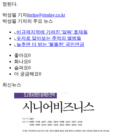
정된다.
박성필 기자
feelps@etoday.co.kr
박성필 기자의 주요 뉴스
⌞
비규제지역에 가려진 '알짜' 호재들
⌞
숫자로 알아보는 추억의 앨범들
⌞
늦추면 더 받는 '똘똘한' 국민연금
좋아요
0
화나요
0
슬퍼요
0
더 궁금해요
0
최신뉴스