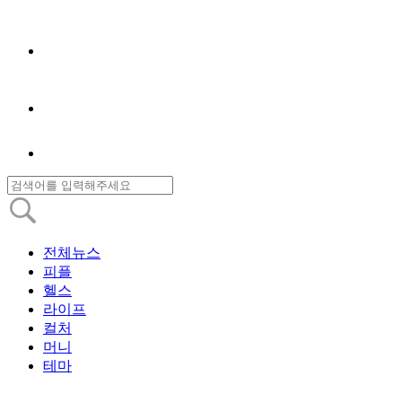
전체뉴스
피플
헬스
라이프
컬처
머니
테마