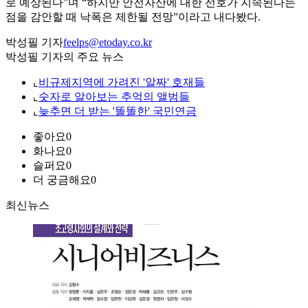
로 예상된다”며 “하지만 안전자산에 대한 선호가 지속된다는
점을 감안할 때 낙폭은 제한될 전망”이라고 내다봤다.
박성필 기자
feelps@etoday.co.kr
박성필 기자의 주요 뉴스
⌞
비규제지역에 가려진 '알짜' 호재들
⌞
숫자로 알아보는 추억의 앨범들
⌞
늦추면 더 받는 '똘똘한' 국민연금
좋아요
0
화나요
0
슬퍼요
0
더 궁금해요
0
최신뉴스