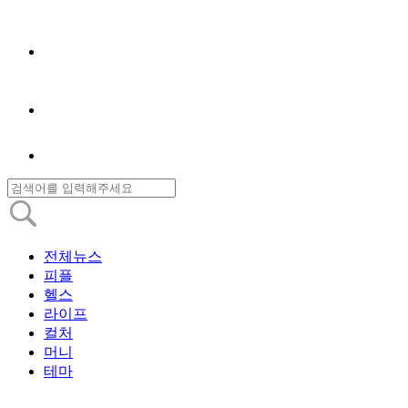
전체뉴스
피플
헬스
라이프
컬처
머니
테마