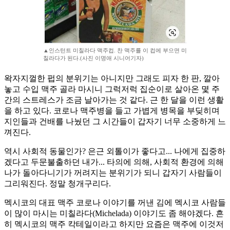
▲인스턴트 미칠라다 맥주컵. 찬 맥주를 이 컵에 부으면 미
칠라다가 된다.(사진 이명애 시니어기자)
왁자지껄한 펍의 분위기는 아니지만 그래도 피자 한 판, 깔아
놓고 수입 맥주 골라 마시니 그럭저럭 집순이로 살아온 몇 주
간의 스트레스가 조금 날아가는 것 같다. 근 한 달을 이런 생활
을 하고 있다. 코로나 맥주병을 들고 가볍게 병목을 부딪히며
지인들과 건배를 나눴던 그 시간들이 갑자기 너무 소중하게 느
껴진다.
역시 사회적 동물인가? 은근 외톨이가 좋다고... 나에게 집중하
겠다고 두문불출하던 내가... 타의에 의해, 사회적 환경에 의해
나가 돌아다니기가 꺼려지는 분위기가 되니 갑자기 사람들이
그리워진다. 정말 청개구리다.
멕시코의 대표 맥주 코로나 이야기를 꺼낸 김에 멕시코 사람들
이 많이 마시는 미칠라다(Michelada) 이야기도 좀 해야겠다. 흔
히 멕시코의 맥주 칵테일이라고 하지만 요즘은 맥주에 이것저