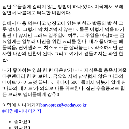
집단 우울증에 걸리지 않는 방법이 하나 있다. 미국에서 오래
살면서 나름대로 터득한 비법이다.
집에서 대충 먹는다고 냉장고에 있는 반찬과 밥통의 밥 한 그
릇 덜어서 그렇게 막 차려먹지 않는다. 물론 이렇게 먹을 때가
훨씬 더 많지만 그래도 일주일에 하루, 그 주일을 마감하는 금
요일에는 일부러 나만을 위한 요리를 한다. 내가 좋아하는 해
물볶음, 연어샐러드, 치즈도 조금 잘라놓는다. 약소하지만 근
사한 나만의 만찬이 된다. 그리고 여기에 곁들여지는 와인 한
잔.
내가 좋아하는 영화 한 편 다운받거나 내 지식욕을 충족시켜줄
다큐멘터리 한 편 보면… 금요일 저녁 남부럽지 않은 ‘나와의
데이트’가 어느덧 끝난다. 내 나이 50에 들어서 뒤늦게 알게 된
‘나와의 데이트’가 의외로 나를 위로한다. 집단 우울증으로 힘
든 브라보 멤버들에게 강추!!
이명애 시니어기자
bravopress@etoday.co.kr
#이명애시니어기자
좋아요
0
화나요
0