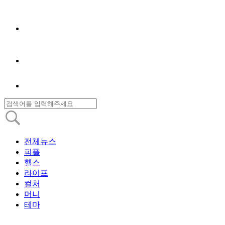
전체뉴스
피플
헬스
라이프
컬처
머니
테마