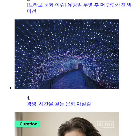
[브라보 문화 이슈] 유방암 투병 후 더 단단해진 박
미선
4.
광명, 시간을 걷는 문화 마실길