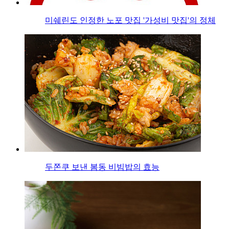
미쉐린도 인정한 노포 맛집 '가성비 맛집'의 정체
두쫀쿠 보낸 봄동 비빔밥의 효능