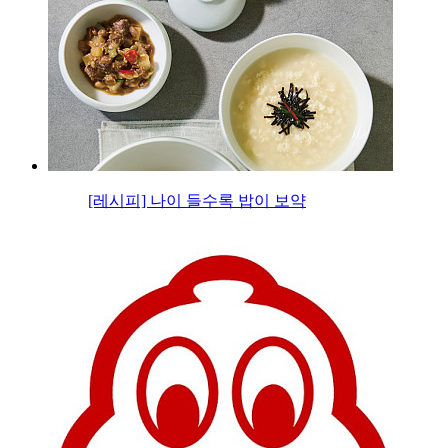
[레시피] 나이 들수록 밥이 보약