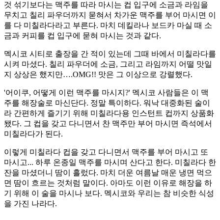
것 섞기보다는 맥주를 따라 마시는 컵 입구에 소금과 라임을
무치고 칠리 파우더까지 묻혀서 차가운 맥주를 부어 마시면 이
를 다 미칠라다라고 부른다. 마치 데킬라나 보드카 마실 때 소
금과 커피를 컵 입구에 묻혀 마시는 것과 같다.
멕시코 시티로 출장을 간 적이 있는데 그때 바에서 미칠라다를
시켜 마셨다. 칠리 파우더에 소금, 그리고 라임까지 어떨 맛일
지 상상은 했지만….OMG!! 맛은 그 이상으로 강렬했다.
'어이쿠, 어떻게 이런 맥주를 마시지?' 멕시코 사람들은 이 맥
주를 해장술로 마신단다. 정말 특이하다. 워낙 대중화된 술이
라 간편하게 즐기기 위해 미칠라다용 인스턴트 컵까지 상품화
됐다. 그 컵을 갖고 다니면서 찬 맥주만 부어 마시면 즉석에서
미칠라다가 된다.
이렇게 미칠라다 컵을 갖고 다니면서 맥주를 부어 마시고 또
마시고... 하루 온종일 맥주를 마시며 산다고 한다. 미칠라다 한
잔을 마셨더니 땀이 흘렀다. 마치 더운 여름날 매운 냉면 먹으
면 땀이 흐르는 것처럼 말이다. 아마도 이런 이유로 해장을 하
기 위해 이 술을 마시나 보다. 멕시코와 우리는 참 비슷한 식성
을 가진 나라다.