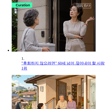
1.
"후회하지 않으려면" 60세 넘어 끊어내야 할 사람
1위