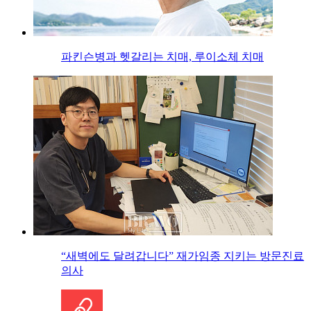
파킨슨병과 헷갈리는 치매, 루이소체 치매
“새벽에도 달려갑니다” 재가임종 지키는 방문진료
의사