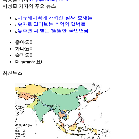
박성필 기자의 주요 뉴스
⌞
비규제지역에 가려진 '알짜' 호재들
⌞
숫자로 알아보는 추억의 앨범들
⌞
늦추면 더 받는 '똘똘한' 국민연금
좋아요
0
화나요
0
슬퍼요
0
더 궁금해요
0
최신뉴스