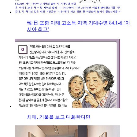
韓·日 포함 아태 고소득 지역 기대수명 84.1세 ‘아
시아 최고’
치매, 거울을 보고 대화한다면