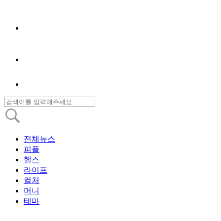
전체뉴스
피플
헬스
라이프
컬처
머니
테마