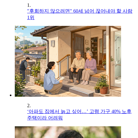
1.
"후회하지 않으려면" 60세 넘어 끊어내야 할 사람
1위
2.
‘아파도 집에서 늙고 싶어…’ 고령 가구 40% 노후
주택이라 어려워