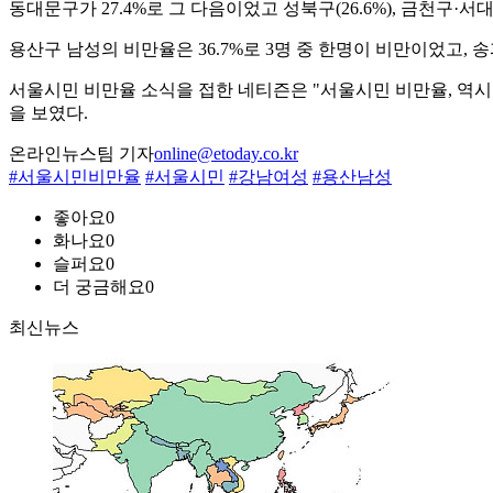
동대문구가 27.4%로 그 다음이었고 성북구(26.6%), 금천구·서대문구
용산구 남성의 비만율은 36.7%로 3명 중 한명이 비만이었고, 송파구 
서울시민 비만율 소식을 접한 네티즌은 "서울시민 비만율, 역시 강
을 보였다.
온라인뉴스팀 기자
online@etoday.co.kr
#서울시민비만율
#서울시민
#강남여성
#용산남성
좋아요
0
화나요
0
슬퍼요
0
더 궁금해요
0
최신뉴스