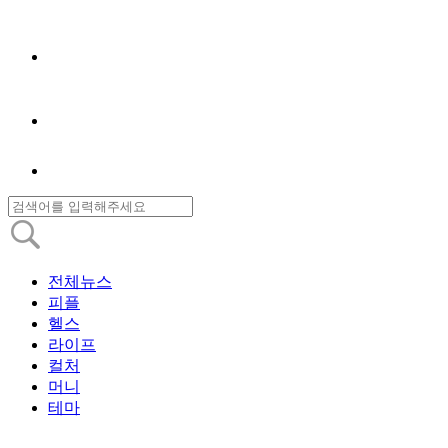
전체뉴스
피플
헬스
라이프
컬처
머니
테마