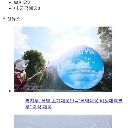
슬퍼요
0
더 궁금해요
0
최신뉴스
복지부, 폭염 초기대응반→‘폭염대응 비상대책본
부’ 격상 대응