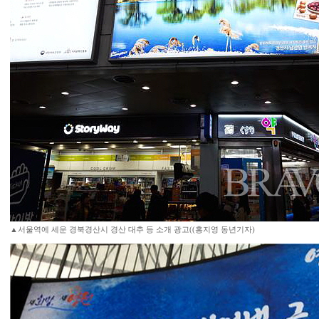
▲서울역에 세운 경북경산시 경산 대추 등 소개 광고((홍지영 동년기자)