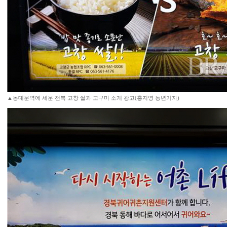
▲동대문역에 세운 전북 고창 쌀과 고구마 소개 광고(홍지영 동년기자)