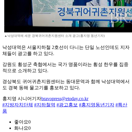
▲낙성대역에 세운 경북귀어귀촌지원센터 소개 광고(홍지영 동년기자)
낙성대역은 서울지하철 2호선이 다니는 단일 노선인데도 지자
체들이 광고를 하고 있다.
강원도 횡성군 축협에서는 국가 명품이라는 횡성 한우를 집중
적으로 소개하고 있다.
경상북도 귀어귀촌지원센터는 동대문역과 함께 낙성대역에서
도 경북 동해 물고기를 홍보하고 있다.
홍지영 시니어기자
bravopress@etoday.co.kr
#지방자치단체
#지하철역
#광고홍보
#홍지영동년기자
#특산
품
좋아요
0
화나요
0