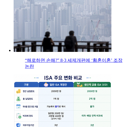
“해로하면 손해?” 8·3 세제개편에 ‘황혼이혼’ 조장
논란