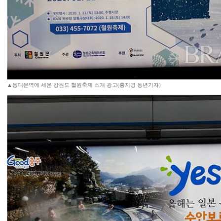
▲동대문역에 세운 강원도 철원축제 소개 광고(홍지영 동년기자)