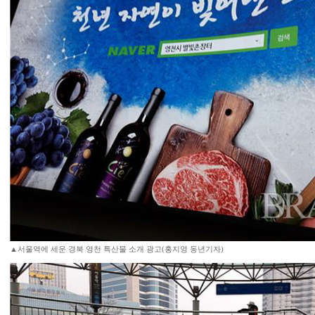
▲서울역에 세운 경북 영천 특산물 소개 광고(홍지영 동년기자)