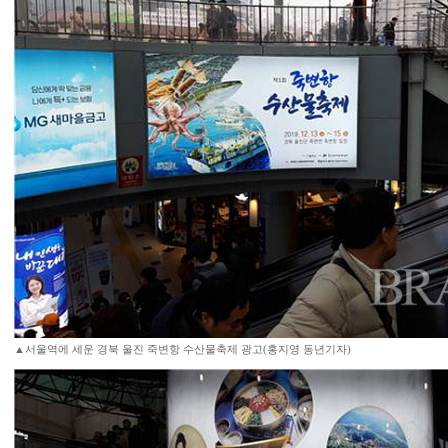
▲서울역에 세운 경북 울진 죽변항 수산물축제 광고(홍지영 동년기자)