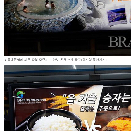
▲동대문역에 세운 충북 충주시 수안보 온천 소개 광고(홍지영 동년기자)