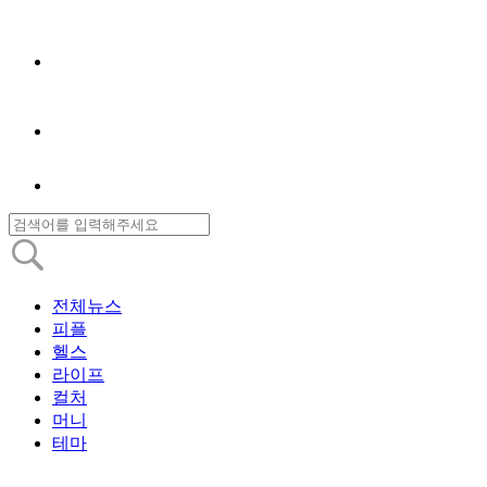
전체뉴스
피플
헬스
라이프
컬처
머니
테마