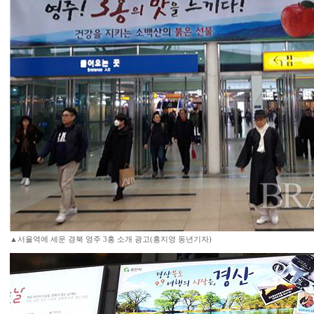
▲서울역에 세운 경북 영주 3홍 소개 광고(홍지영 동년기자)