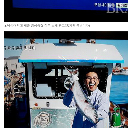
▲낙성대역에 세운 횡성축협 한우 소개 광고(홍지영 동년기자)