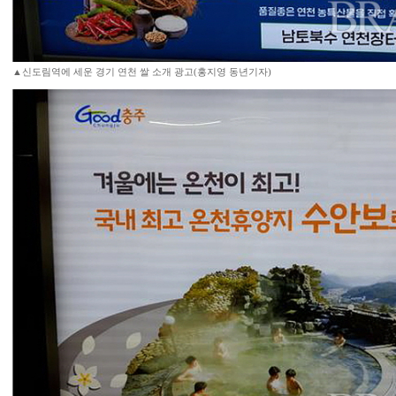
▲신도림역에 세운 경기 연천 쌀 소개 광고(홍지영 동년기자)