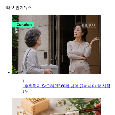
브라보 인기뉴스
1.
"후회하지 않으려면" 60세 넘어 끊어내야 할 사람
1위