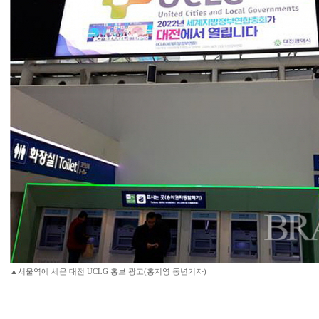
▲서울역에 세운 대전 UCLG 홍보 광고(홍지영 동년기자)