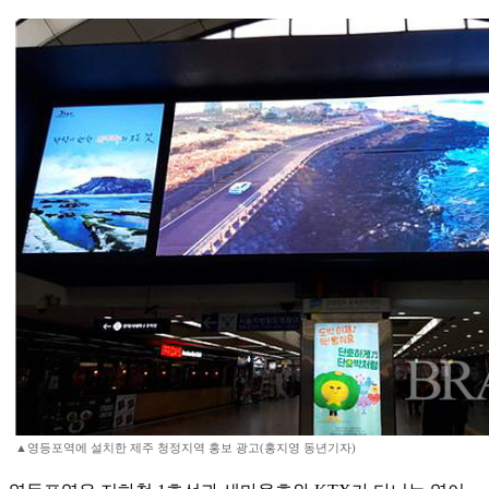
▲영등포역에 설치한 제주 청정지역 홍보 광고(홍지영 동년기자)