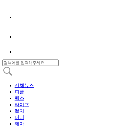
전체뉴스
피플
헬스
라이프
컬처
머니
테마